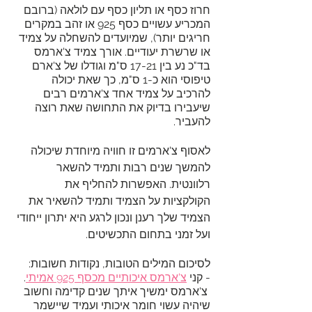
חרוז כסף או תליון כסף עם לולאה (ברובם 
המכריע עשויים כסף 925 או זהב במקרים 
חריגים יותר), שמיועדים להשחלה על צמיד 
או שרשרת יעודיים. אורך צמיד צ'ארמס 
בד"כ נע בין 17-21 ס"מ וגודלו של צ'ארם 
טיפוסי הוא כ-1 ס"מ, כך שאת יכולה 
להרכיב על צמיד אחד צ'ארמים רבים 
שיעבירו בדיוק את התחושה שאת רוצה 
להעביר.
לאסוף צ'ארמים זו חוויה מיוחדת שיכולה 
להמשך שנים רבות ותמיד להשאר 
רלוונטית. האפשרות להחליף את 
הקולקציות על הצמיד ותמיד להשאיר את 
הצמיד שלך רענן ונכון לרגע היא יתרון ייחודי 
ועל זמני בתחום התכשיטים.
לסיכום המילים הטובות, נקודות חשובות:
- קני 
צ'ארמס איכותיים מכסף 925 אמיתי
. 
 צ'ארמס ימשיך איתך שנים קדימה וחשוב 
שיהיה עשוי חומר איכותי ועמיד שיישמר 