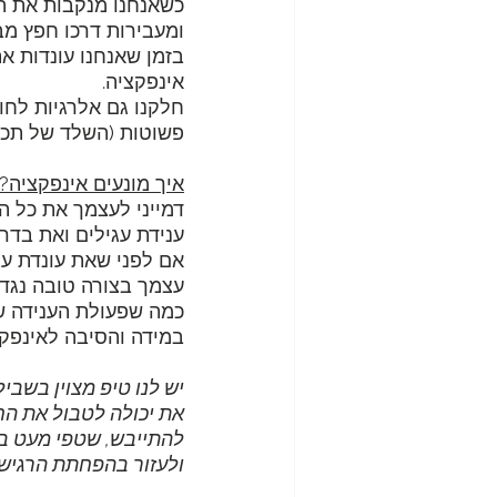
כשאנחנו מנקבות את האו
ומעבירות דרכו חפץ מבח
בזמן שאנחנו עונדות את
אינפקציה.
חלקנו גם אלרגיות לחו
פשוטות (השלד של תכשי
איך מונעים אינפקציה?
דמייני לעצמך את כל הד
ענידת עגילים ואת בדר
אם לפני שאת עונדת עג
עצמך בצורה טובה נגד א
כמה שפעולת הענידה של
במידה והסיבה לאינפקצ
יש לנו טיפ מצוין בשביל
את יכולה לטבול את הח
להתייבש, שטפי מעט במי
ולעזור בהפחתת הרגישו