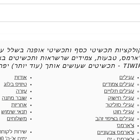
הגורמטים שוטפים אותנו מכל
בואי 
כיוון - אל תפספסי את הטרנד
החדשי
הזה
קולקציות תכשיטי כסף ותכשיטי אופנה בשלל עי
'ארמס, טבעות, צמידים שרשראות ותכשיטים בצי
יטים שעושים אותך (עוד יותר) יפה - TIWIP
עגילים
אודות
עגילים צמודים​
טיוויפ בלוג
עגילים תלויים
עזרה
עגילי חישוק
שובר מתנה
עגילי סוליטר
אחריות
עגילי חוט
תנאי שימוש
עגילים בציפוי זהב
משלוחים
צ'ארמס
שירות לקוחו
צ'ארמס צבעוניים​
ימים א'-ה' 10:00 - 17:00
צ'ארמס - ים