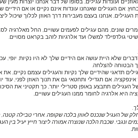
זניים ועונדות עגילים, בסופו של דבר אנחנו יוצרות מעין שע
וץ. אם העגילים שאנחנו עונדות אינם נקיים או אם הידיים של
 העגילים, אנחנו בעצם מעבירות דרך האוזן לכלוך שיכול ליצור
מרים שונים, מהם עגילים לפעמים עשויים, החל מאלרגיה לס
טי גולדפילד למשל) ועד אלרגיות לזהב בקראט מסויים.
ברים שלא היית עושה אם הידיים שלך לא היו נקיות. יופי, עכש
ך הבטוחה להצלחה. 
ילים תדאגי שהידיים שלך נקיות והעגילים עצמם נקיים, את א
ינפקציה. אם תגדילי ותחטאי גם את תנוך האוזן לפני, עוד יות
 העגילים תתבצע באופן סטרילי יותר, כך תקטיני את הסיכוי
יה היא אלרגיה לחומר ממנו העגילים עשויים, 
ך.
לק של העגיל שנכנס לאוזן בלכה שקופה. אחרי טבילה קטנה, ת
ם ונגבי. שכבת הלכה שנוצרה אמורה ליצור חייץ יעיל בין העגיל
ת. 