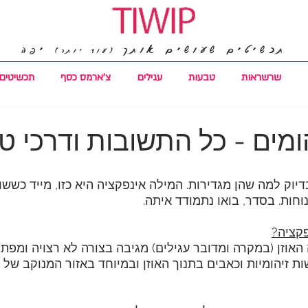
תכשיטים שעושים אותך
יפה
(עוד יותר)
שרשראות
טבעות
עגילים
צ'ארמס כסף
תכשיטים 
הומים - כל התשובות ודרכי טי
יוק למה שהן מגדירות. המילה אינפקציה היא כזו, מייד כששו
חות. בסדר, בואו נתמודד איתה.
פקציה?
האוזן (במקרה ומדובר עגילים) מגיבה בצורה לא רצויה ומפתח
ת זיהומיות וכאבים בתנוך האוזן ובמיוחד באזור המנוקב של ה