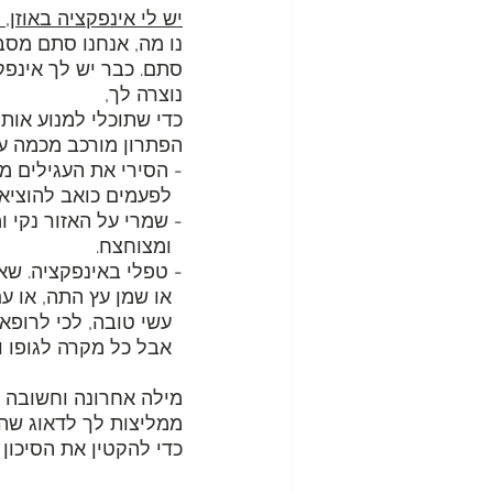
יש לי אינפקציה באוזן,
נו מה, אנחנו סתם מסבי
סתם. כבר יש לך אינפקצ
נוצרה לך, 
כדי שתוכלי למנוע אות
הפתרון מורכב מכמה עק
- הסירי את העגילים מה
  לפעמים כואב להוציא את העגילים אבל זה נחוץ. היי חזקה.
- שמרי על האזור נקי ו
  ומצוחצח. 
- טפלי באינפקציה. שא
  או שמן עץ התה, או עם משחת שיניים או שיטת קסם אחרת.
  עשי טובה, לכי לרופא שיראה. בד"כ זה מסתכם בטיפול עם משחה אנטיביוטית בשם סינטומיצין,
  אבל כל מקרה לגופו וראוי שרופא יבדוק ויחליט איך נכון לטפל.
מילה אחרונה וחשובה בנ
כדי להקטין את הסיכון ל