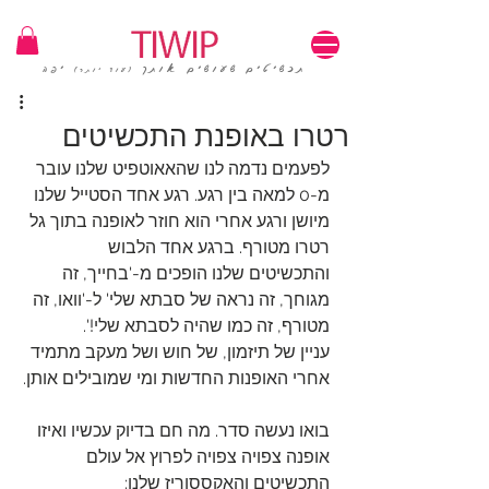
1=100₪ / 3=250₪ | משלוחים חינם | קוד קופון: TIWIP
תכשיטים שעושים אותך
יפה
(עוד יותר)
רטרו באופנת התכשיטים
לפעמים נדמה לנו שהאאוטפיט שלנו עובר 
מ-0 למאה בין רגע. רגע אחד הסטייל שלנו 
מיושן ורגע אחרי הוא חוזר לאופנה בתוך גל 
רטרו מטורף. ברגע אחד הלבוש 
והתכשיטים שלנו הופכים מ-'בחייך, זה 
מגוחך, זה נראה של סבתא שלי' ל-'וואו, זה 
מטורף, זה כמו שהיה לסבתא שלי!'.
עניין של תיזמון, של חוש ושל מעקב מתמיד 
אחרי האופנות החדשות ומי שמובילים אותן.
בואו נעשה סדר. מה חם בדיוק עכשיו ואיזו 
אופנה צפויה צפויה לפרוץ אל עולם 
התכשיטים והאקססוריז שלנו: