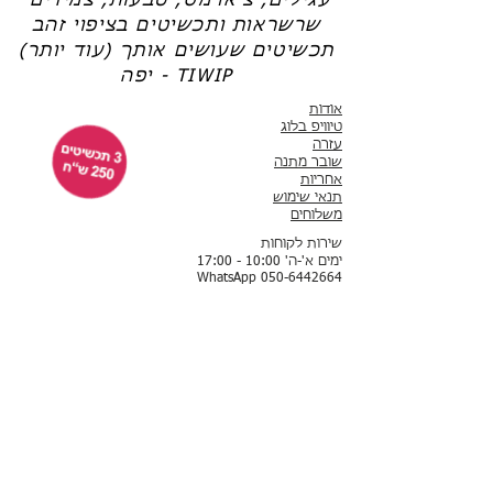
עגילים, צ'ארמס, טבעות, צמידים
שרשראות ותכשיטים בציפוי זהב
תכשיטים שעושים אותך (עוד יותר)
יפה - TIWIP
אודות
טיוויפ בלוג
עזרה
שובר מתנה
אחריות
תנאי שימוש
משלוחים
שירות לקוחות
ימים א'-ה' 10:00 - 17:00
WhatsApp 050-6442664
ThisIsWhyImPretty@gmail.com
פייסבוק
אינסטגרם
לקוחות ממליצות
תשלום באמצעות שרת מאובטח של חברת לאומי קארד