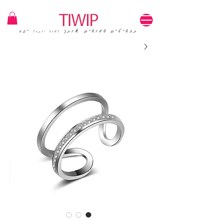
1=100₪ / 3=250₪ | משלוחים חינם | קוד קופון: TIWIP
תכשיטים שעושים אותך
יפה
(עוד יותר)