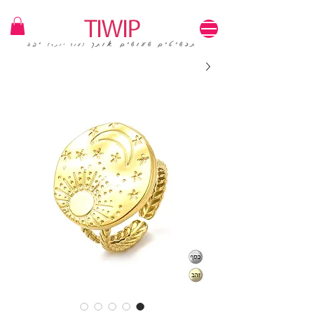
1=100₪ / 3=250₪ | משלוחים חינם | קוד קופון: TIWIP
תכשיטים שעושים אותך
יפה
(עוד יותר)