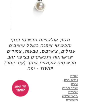
רגילה, שלא מאפשרת היווצרות שכבת ההגנה
*ניתן לבחור מכל הקולקציות
חדשה).
טבעות
,
תכשיטים בציפוי זהב
,
עגילים
,
צמידים
,
שרשראות
,
צ'ארמס כסף 925
,
משקפי
שמש
,
שרשראות למשקפיים
(אל תשכחי את קוד הקופון: TIWIP)
שרשרת
טבעת
פנינה
כסף
צריכה עזרה?
לחצי כאן
-
-
אודט
לני
מגוון קולקציות תכשיטי כסף
ותכשיטי אופנה בשלל עיצובים
עגילים, צ'ארמס, טבעות, צמידים
שרשראות ותכשיטים בציפוי זהב
תכשיטים שעושים אותך (עוד יותר)
יפה - TIWIP
אודות
טיוויפ בלוג
עזרה
שובר מתנה
אחריות
תנאי שימוש
משלוחים
שירות לקוחות
ימים א'-ה' 10:00 - 17:00