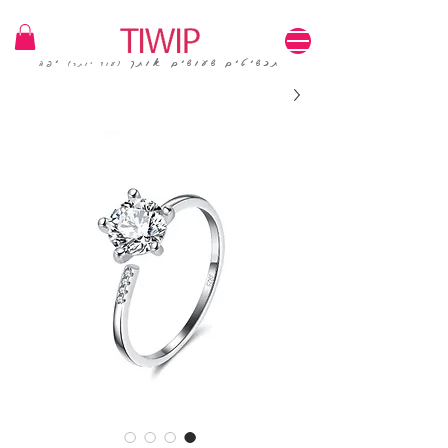
1=100₪ / 3=250₪ | משלוחים חינם | קוד קופון: TIWIP
תכשיטים שעושים אותך
יפה
(עוד יותר)