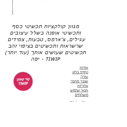
שרשרת
טבעת
פנינה
כסף
-
-
אודט
לני
מגוון קולקציות תכשיטי כסף
ותכשיטי אופנה בשלל עיצובים
עגילים, צ'ארמס, טבעות, צמידים
שרשראות ותכשיטים בציפוי זהב
תכשיטים שעושים אותך (עוד יותר)
יפה - TIWIP
אודות
טיוויפ בלוג
עזרה
שובר מתנה
אחריות
תנאי שימוש
משלוחים
שירות לקוחות
ימים א'-ה' 10:00 - 17:00
WhatsApp 050-6442664
ThisIsWhyImPretty@gmail.com
פייסבוק
אינסטגרם