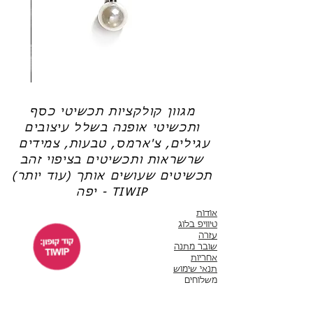
עם תחזוקה נכונה, תכשיט כסף שתרכשי יוכל
(אל תשכחי את קוד הקופון: TIWIP)
לשמש אותך שנים רבות.
צריכה עזרה?
לחצי כאן
תכשיטי כסף בציפוי זהב עוברים שכבת ציפוי של
זהב 14-18K.
שרשרת
טבעת
פנינה
כסף
-
-
אודט
לני
מגוון קולקציות תכשיטי כסף
ותכשיטי אופנה בשלל עיצובים
עגילים, צ'ארמס, טבעות, צמידים
שרשראות ותכשיטים בציפוי זהב
תכשיטים שעושים אותך (עוד יותר)
יפה - TIWIP
אודות
טיוויפ בלוג
עזרה
שובר מתנה
אחריות
תנאי שימוש
משלוחים
שירות לקוחות
ימים א'-ה' 10:00 - 17:00