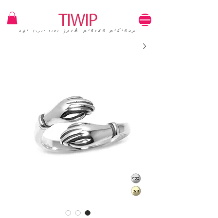
1=100₪ / 3=250₪ | משלוחים חינם | קוד קופון: TIWIP
תכשיטים שעושים אותך
יפה
(עוד יותר)