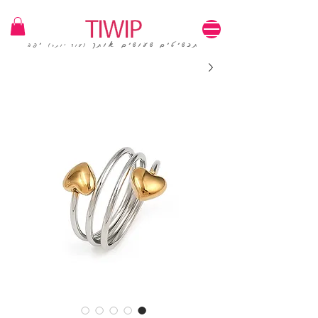
1=100₪ / 3=250₪ | משלוחים חינם | קוד קופון: TIWIP
תכשיטים שעושים אותך
יפה
(עוד יותר)