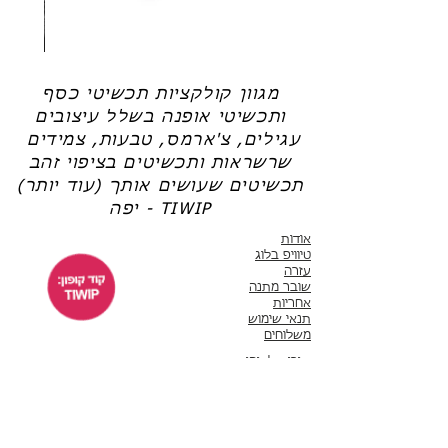
טבעות
,
תכשיטים בציפוי זהב
,
עגילים
,
צמידים
,
שרשראות
,
צ'ארמס כסף 925
,
משקפי
שמש
,
שרשראות למשקפיים
שרשרת
טבעת
פנינה
כסף
(אל תשכחי את קוד הקופון: TIWIP)
-
-
אודט
לני
מגוון קולקציות תכשיטי כסף
צריכה עזרה?
לחצי כאן
ותכשיטי אופנה בשלל עיצובים
עגילים, צ'ארמס, טבעות, צמידים
שרשראות ותכשיטים בציפוי זהב
תכשיטים שעושים אותך (עוד יותר)
יפה - TIWIP
אודות
טיוויפ בלוג
עזרה
שובר מתנה
אחריות
תנאי שימוש
משלוחים
שירות לקוחות
ימים א'-ה' 10:00 - 17:00
WhatsApp 050-6442664
ThisIsWhyImPretty@gmail.com
פייסבוק
אינסטגרם