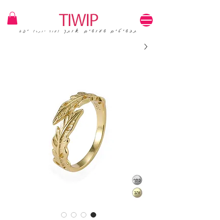
1=100₪ / 3=250₪ | משלוחים חינם | קוד קופון: TIWIP
תכשיטים שעושים אותך
יפה
(עוד יותר)