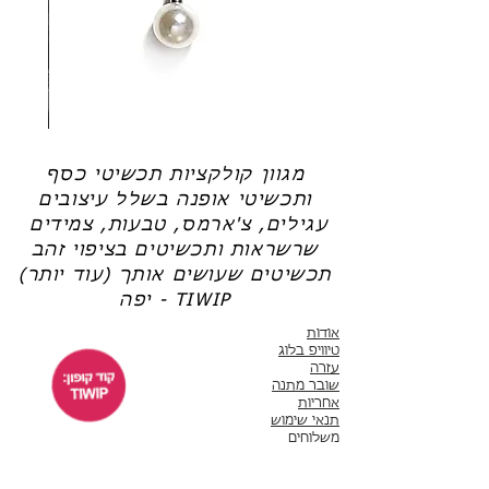
עם תחזוקה נכונה, תכשיט כסף שתרכשי יוכל
שמש
,
שרשראות למשקפיים
לשמש אותך שנים רבות.
(אל תשכחי את קוד הקופון: TIWIP)
תכשיטי כסף בציפוי זהב עוברים שכבת ציפוי של
זהב 14-18K.
צריכה עזרה?
לחצי כאן
שרשרת
טבעת
פנינה
כסף
-
-
אודט
לני
מגוון קולקציות תכשיטי כסף
ותכשיטי אופנה בשלל עיצובים
עגילים, צ'ארמס, טבעות, צמידים
שרשראות ותכשיטים בציפוי זהב
תכשיטים שעושים אותך (עוד יותר)
יפה - TIWIP
אודות
טיוויפ בלוג
עזרה
שובר מתנה
אחריות
תנאי שימוש
משלוחים
שירות לקוחות
ימים א'-ה' 10:00 - 17:00