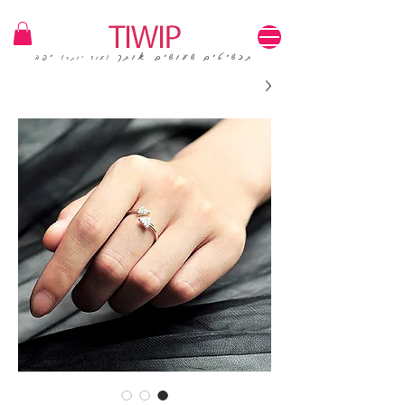
1=100₪ / 3=250₪ | משלוחים חינם | קוד קופון: TIWIP
תכשיטים שעושים אותך
יפה
(עוד יותר)