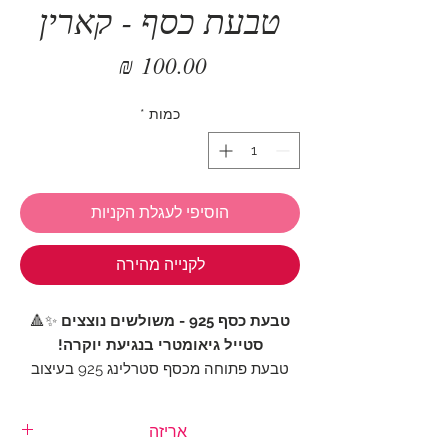
טבעת כסף - קארין
מחיר
כמות
*
הוסיפי לעגלת הקניות
לקנייה מהירה
טבעת כסף 925 - משולשים נוצצים
✨🔺
סטייל גיאומטרי בנגיעת יוקרה!
טבעת פתוחה מכסף סטרלינג 925 בעיצוב
שני משולשים עדינים
, משובצים זרקונים
מנצנצים למראה אלגנטי ומודרני. שילוב
אריזה
מושלם של
עיצוב גיאומטרי עם נגיעה נשית