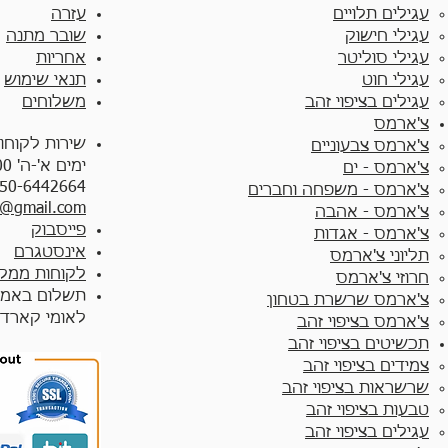
עגילים תלויים
עזרה
עגילי חישוק
שובר מתנה
עגילי סוליטר
אחריות
עגילי חוט
תנאי שימוש
עגילים בציפוי זהב
משלוחים
צ'ארמס
שירות לקוחו
צ'ארמס צבעוניים​
ימים א'-ה' 10:00 - 17:00
צ'ארמס - ים
50-6442664
צ'ארמס - משפחה וחברים
y@gmail.com
צ'ארמס - אהבה
פייסבוק
צ'ארמס - אגדות
אינסטגרם
תליוני צ'ארמס
לקוחות ממלי
חרוזי צ'ארמס
תשלום באמצ
צ'ארמס שרשרת בטחון
לאומי קארד
צ'ארמס בציפוי זהב
תכשיטים בציפוי זהב
צמידים בציפוי זהב​
שרשראות בציפוי זהב
טבעות בציפוי זהב
עגילים בציפוי זהב