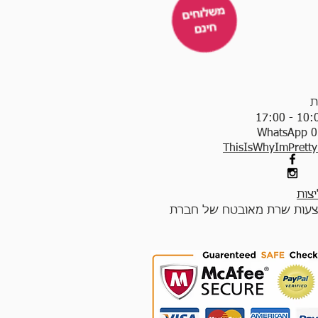
ת
WhatsApp 0
ThisIsWhyImPrett
צות
עות שרת מאובטח של חברת