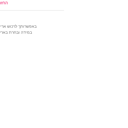
החזר
באפשרותך לרכוש אריזה מהודרת ויוקרתית
במידה ובחרת באריז