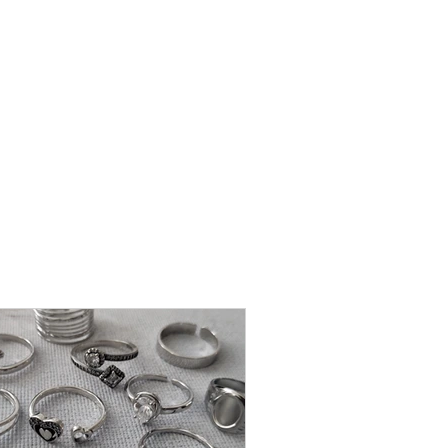
שרשרת
פנינה
-
אודט