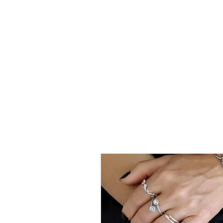
טבעת
כסף
-
לני