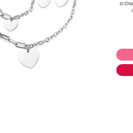
ולבים
צ'ארם לב
 -
עגילי
יטים
ו
תכשיטים ושלמי רק 250₪ והמשלוח
,
עגילים
,
,
משקפי