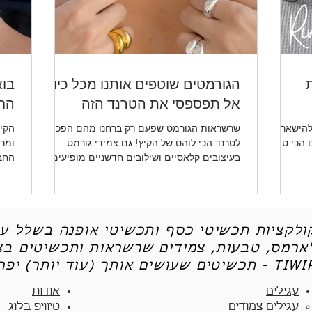
ת
הגורמטים שוטפים אותנו מכל כיוון -
בוא
אל תפספסי את הטרנד הזה
החד
להישאר
שרשראות הגורמט שפעם רק ברחנו מהם הפכו
הקיץ
ו לכן את 5 הטיפים הכי טובים
לטרנד הכי לוהט של הקיץ! גם צמידי גורמט
ומרע
בעיצובים קלאסיים ושילובים חדשניים מופיעים
החב
שוב ושוב.
ותכש
קולקציות תכשיטי כסף ותכשיטי אופנה בשלל עי
'ארמס, טבעות, צמידים שרשראות ותכשיטים בצי
יטים שעושים אותך (עוד יותר) יפה - TIWIP
עגילים
אודות
עגילים צמודים​
טיוויפ בלוג