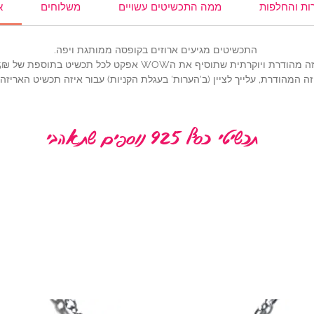
ות והחלפות
ממה התכשיטים עשויים
משלוחים
א
התכשיטים מגיעים ארוזים בקופסה ממותגת ויפה.
 שתוסיף את הWOW אפקט לכל תכשיט בתוספת של 25₪ (להוספה, לחצי
ה המהודרת, עלייך לציין (ב'הערות' בעגלת הקניות) עבור איזה תכשיט האריז
תכשיטי כסף 925 נוספים שתאהבי