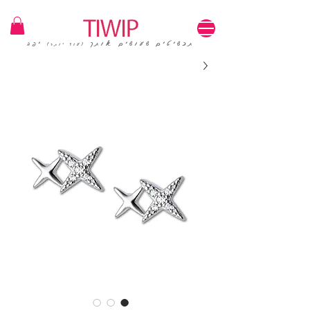
1=100₪ / 3=250₪ | משלוחים חינם | קוד קופון: TIWIP
תכשיטים שעושים אותך
יפה
(עוד יותר)