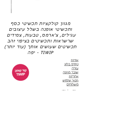
שרשרת
טבעת
פנינה
כסף
-
-
אודט
לני
מגוון קולקציות תכשיטי כסף
ותכשיטי אופנה בשלל עיצובים
עגילים, צ'ארמס, טבעות, צמידים
שרשראות ותכשיטים בציפוי זהב
תכשיטים שעושים אותך (עוד יותר)
יפה - TIWIP
אודות
טיוויפ בלוג
עזרה
שובר מתנה
אחריות
תנאי שימוש
משלוחים
שירות לקוחות
ימים א'-ה' 10:00 - 17:00
WhatsApp 050-6442664
ThisIsWhyImPretty@gmail.com
פייסבוק
אינסטגרם