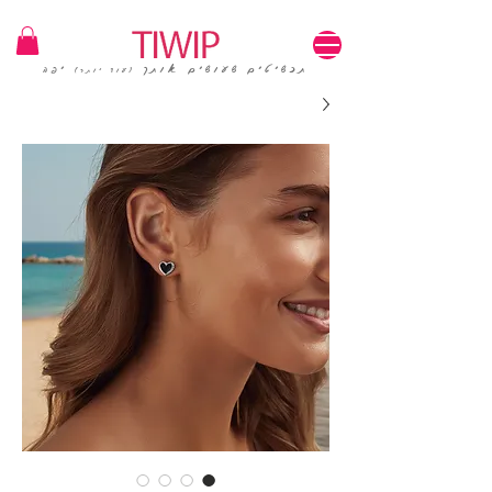
1=100₪ / 3=250₪ | משלוחים חינם | קוד קופון: TIWIP
תכשיטים שעושים אותך
יפה
(עוד יותר)