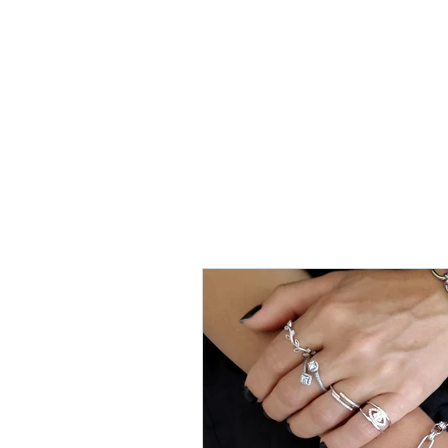
טבעת
כסף
-
לני