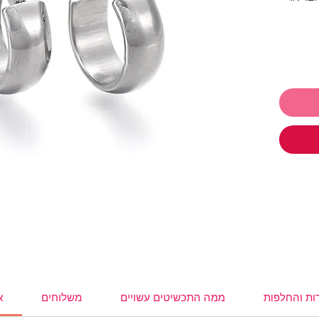
העגילים עשויים מ- Stainless steel (פלדת
במים
 לתת ולקבל
ו
תכשיטים ושלמי רק 250₪ והמשלוח
,
עגילים
,
,
משקפי
ות והחלפות
ממה התכשיטים עשויים
משלוחים
א