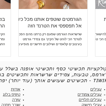
ת
הגורמטים שוטפים אותנו מכל כיוון -
בוא
אל תפספסי את הטרנד הזה
החד
להישאר
שרשראות הגורמט שפעם רק ברחנו מהם הפכו
הקיץ
ו לכן את 5 הטיפים הכי טובים
לטרנד הכי לוהט של הקיץ! גם צמידי גורמט
ומרע
בעיצובים קלאסיים ושילובים חדשניים מופיעים
החב
שוב ושוב.
ותכש
קולקציות תכשיטי כסף ותכשיטי אופנה בשלל עי
'ארמס, טבעות, צמידים שרשראות ותכשיטים בצי
יטים שעושים אותך (עוד יותר) יפה - TIWIP
עגילים
אודות
עגילים צמודים​
טיוויפ בלוג
עגילים תלויים
עזרה
עגילי חישוק
שובר מתנה