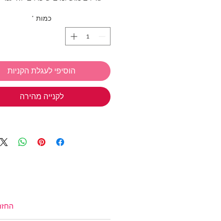
בשילוב עם עגילים נוספים
כמות
*
קוטר העגיל: 15 מ"מ
רוחב העגיל: 6 מ"מ
הוסיפי לעגלת הקניות
אל חלד) - היפואלרגנים, עמידים 
ושומרים על הברק.
לקנייה מהירה
אנחנו ב TIWIP יודעות כמה כיף
מתנות
אז אל תשכחי את המבצע שלנ
בחרי 3 
חינם!
*ניתן לבחור מכל הקולקציות
טבעות כסף
,
תכשיטי כסף בציפוי זהב
צמידים
,
שרשראות
,
צ'ארמס כסף 925
החזר
שמש
,
שרשראות למשקפיים