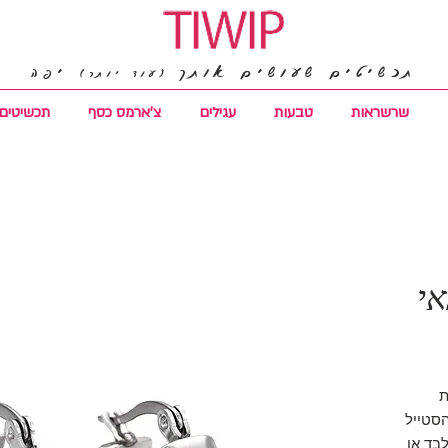
תכשיטים שעושים אותך
יפה
(עוד יותר)
שרשראות
טבעות
עגילים
צ'ארמס כסף
תכשיטים 
אי
ת
הסטייל
בד או