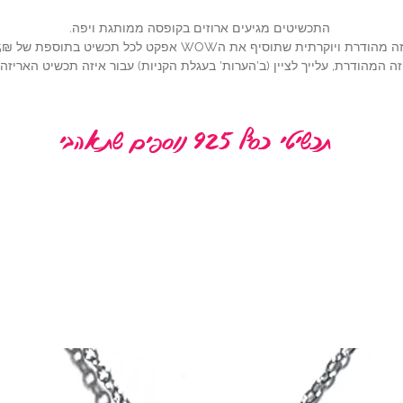
התכשיטים מגיעים ארוזים בקופסה ממותגת ויפה.
ית שתוסיף את הWOW אפקט לכל תכשיט בתוספת של 25₪ (להוספה,
ה המהודרת, עלייך לציין (ב'הערות' בעגלת הקניות) עבור איזה תכשיט האריז
תכשיטי כסף 925 נוספים שתאהבי