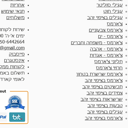
עגילי סוליטר
אחריות
עגילי חוט
תנאי שימוש
עגילים בציפוי זהב
משלוחים
צ'ארמס
שירות לקוחו
צ'ארמס צבעוניים​
ימים א'-ה' 10:00 - 17:00
צ'ארמס - ים
50-6442664
צ'ארמס - משפחה וחברים
y@gmail.com
צ'ארמס - אהבה
פייסבוק
צ'ארמס - אגדות
אינסטגרם
תליוני צ'ארמס
לקוחות ממלי
חרוזי צ'ארמס
תשלום באמצ
צ'ארמס שרשרת בטחון
לאומי קארד
צ'ארמס בציפוי זהב
תכשיטים בציפוי זהב
צמידים בציפוי זהב​
שרשראות בציפוי זהב
טבעות בציפוי זהב
עגילים בציפוי זהב
צ'ארמס בציפוי זהב