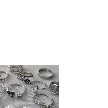
שרשרת
פנינה
-
אודט