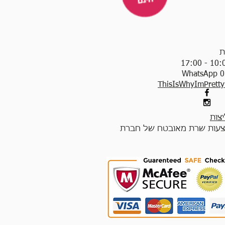
ת
WhatsApp 0
ThisIsWhyImPrett
צות
עות שרת מאובטח של חברת