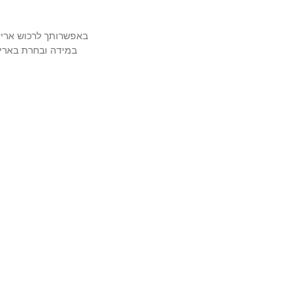
(אל תשכחי את קוד הקופון: TIWIP)
צריכה עזרה?
לחצי כאן
באפשרותך לרכוש אריזה מהודרת ויוקרת
במידה ובחרת באריז