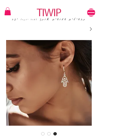
1=100₪ / 3=250₪ | משלוחים חינם | קוד קופון: TIWIP
תכשיטים שעושים אותך
יפה
(עוד יותר)