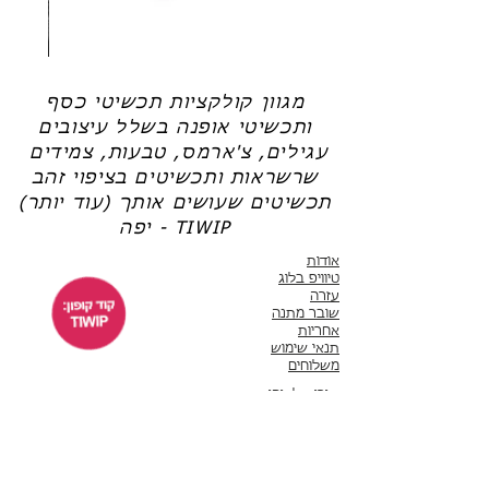
שרשרת
טבעת
פנינה
כסף
-
-
אודט
לני
מגוון קולקציות תכשיטי כסף
ותכשיטי אופנה בשלל עיצובים
עגילים, צ'ארמס, טבעות, צמידים
שרשראות ותכשיטים בציפוי זהב
תכשיטים שעושים אותך (עוד יותר)
יפה - TIWIP
אודות
טיוויפ בלוג
עזרה
שובר מתנה
אחריות
תנאי שימוש
משלוחים
שירות לקוחות
ימים א'-ה' 10:00 - 17:00
WhatsApp 050-6442664
ThisIsWhyImPretty@gmail.com
פייסבוק
אינסטגרם