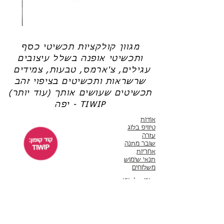
שרשרת
טבעת
פנינה
כסף
-
-
אודט
לני
מגוון קולקציות תכשיטי כסף
ותכשיטי אופנה בשלל עיצובים
עגילים, צ'ארמס, טבעות, צמידים
שרשראות ותכשיטים בציפוי זהב
תכשיטים שעושים אותך (עוד יותר)
יפה - TIWIP
אודות
טיוויפ בלוג
עזרה
שובר מתנה
אחריות
תנאי שימוש
משלוחים
שירות לקוחות
ימים א'-ה' 10:00 - 17:00
WhatsApp 050-6442664
ThisIsWhyImPretty@gmail.com
פייסבוק
אינסטגרם