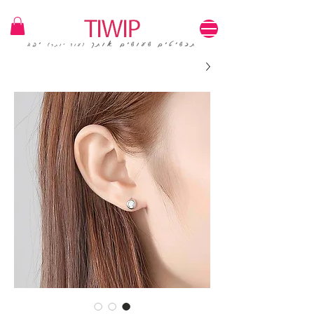
1=100₪ / 3=250₪ | משלוחים חינם | קוד קופון: TIWIP
תכשיטים שעושים אותך
יפה
(עוד יותר)