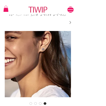
1=100₪ / 3=250₪ | משלוחים חינם | קוד קופון: TIWIP
תכשיטים שעושים אותך
יפה
(עוד יותר)