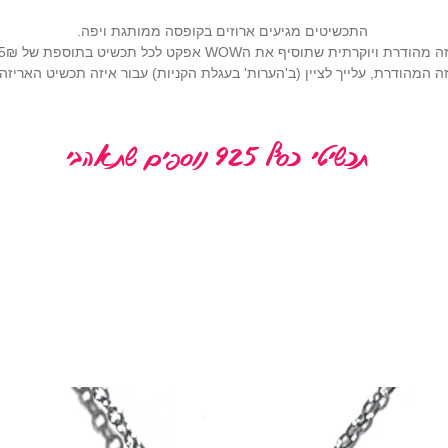
התכשיטים מגיעים ארוזים בקופסה ממותגת ויפה.
רתית שתוסיף את הWOW אפקט לכל תכשיט בתוספת של 25₪ (
 המהודרת, עלייך לציין (ב'הערות' בעגלת הקניות) עבור איזה תכשיט האריז
תכשיטי כסף 925 נוספים שתאהבי