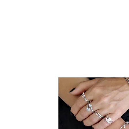
טבעת
כסף
-
לני