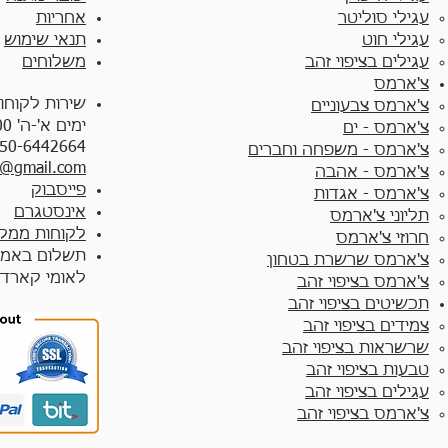
עגילי סוליטר
אחריות
עגילי חוט
תנאי שימוש
עגילים בציפוי זהב
משלוחים
צ'ארמס
שירות לקוחו
צ'ארמס צבעוניים​
ימים א'-ה' 10:00 - 17:00
צ'ארמס - ים
50-6442664
צ'ארמס - משפחה וחברים
y@gmail.com
צ'ארמס - אהבה
פייסבוק
צ'ארמס - אגדות
אינסטגרם
תליוני צ'ארמס
לקוחות ממלי
חרוזי צ'ארמס
תשלום באמצ
צ'ארמס שרשרת בטחון
לאומי קארד
צ'ארמס בציפוי זהב
תכשיטים בציפוי זהב
צמידים בציפוי זהב​
שרשראות בציפוי זהב
טבעות בציפוי זהב
עגילים בציפוי זהב
צ'ארמס בציפוי זהב