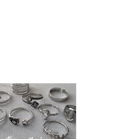
שרשרת
פנינה
-
אודט