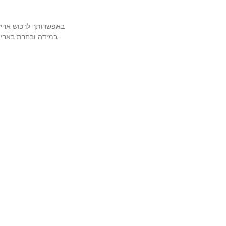
באפשרותך לרכוש אריזה מהודרת ויוק
במידה ובחרת באריזה