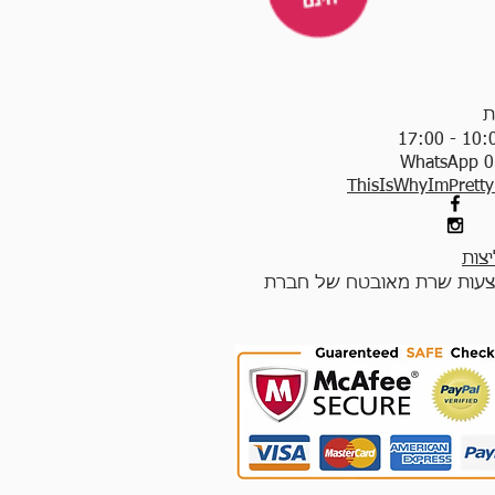
ת
WhatsApp 0
ThisIsWhyImPrett
צות
עות שרת מאובטח של חברת