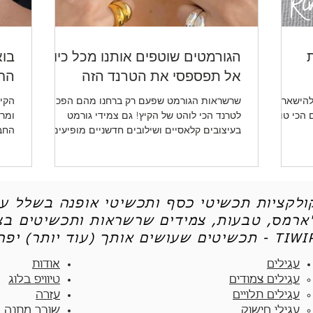
ת
הגורמטים שוטפים אותנו מכל כיוון -
בוא
אל תפספסי את הטרנד הזה
החד
להישאר
שרשראות הגורמט שפעם רק ברחנו מהם הפכו
הקיץ
ו לכן את 5 הטיפים הכי טובים
לטרנד הכי לוהט של הקיץ! גם צמידי גורמט
ומרע
בעיצובים קלאסיים ושילובים חדשניים מופיעים
החב
שוב ושוב.
ותכש
קולקציות תכשיטי כסף ותכשיטי אופנה בשלל עי
'ארמס, טבעות, צמידים שרשראות ותכשיטים בצי
יטים שעושים אותך (עוד יותר) יפה - TIWIP
עגילים
אודות
עגילים צמודים​
טיוויפ בלוג
עגילים תלויים
עזרה
עגילי חישוק
שובר מתנה