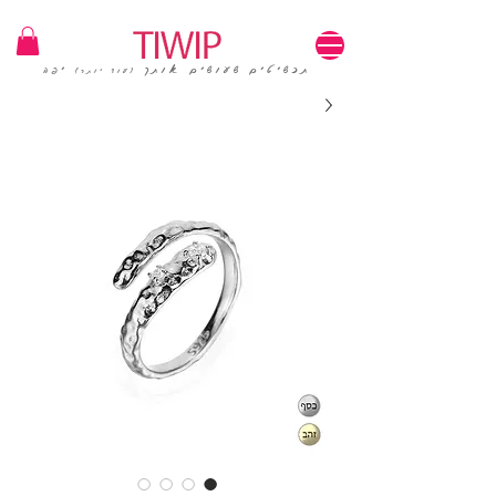
1=100₪ / 3=250₪ | משלוחים חינם | קוד קופון: TIWIP
תכשיטים שעושים אותך
יפה
(עוד יותר)