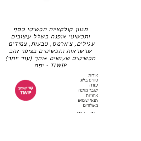
שרשרת
טבעת
פנינה
כסף
-
-
אודט
לני
מגוון קולקציות תכשיטי כסף
ותכשיטי אופנה בשלל עיצובים
עגילים, צ'ארמס, טבעות, צמידים
שרשראות ותכשיטים בציפוי זהב
תכשיטים שעושים אותך (עוד יותר)
יפה - TIWIP
אודות
טיוויפ בלוג
עזרה
שובר מתנה
אחריות
תנאי שימוש
משלוחים
שירות לקוחות
ימים א'-ה' 10:00 - 17:00
WhatsApp 050-6442664
ThisIsWhyImPretty@gmail.com
פייסבוק
אינסטגרם