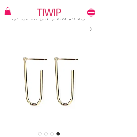
1=100₪ / 3=250₪ | משלוחים חינם | קוד קופון: TIWIP
תכשיטים שעושים אותך
יפה
(עוד יותר)