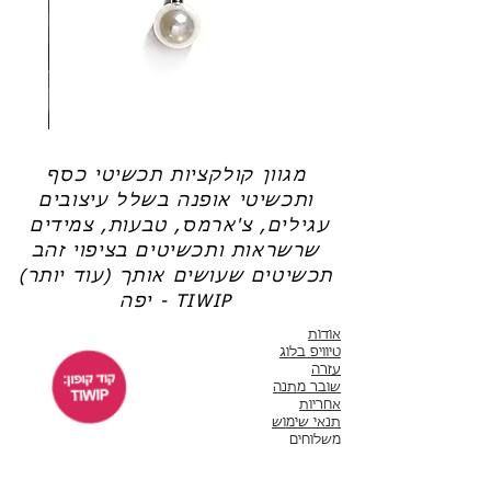
תכשיטי כסף בציפוי זהב עוברים שכבת ציפוי של
זהב 14-18K.
שרשרת
טבעת
פנינה
כסף
-
-
אודט
לני
מגוון קולקציות תכשיטי כסף
ותכשיטי אופנה בשלל עיצובים
עגילים, צ'ארמס, טבעות, צמידים
שרשראות ותכשיטים בציפוי זהב
תכשיטים שעושים אותך (עוד יותר)
יפה - TIWIP
אודות
טיוויפ בלוג
עזרה
שובר מתנה
אחריות
תנאי שימוש
משלוחים
שירות לקוחות
ימים א'-ה' 10:00 - 17:00