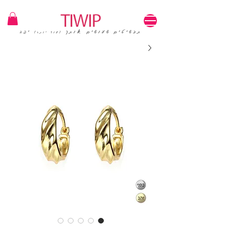
1=100₪ / 3=250₪ | משלוחים חינם | קוד קופון: TIWIP
תכשיטים שעושים אותך
יפה
(עוד יותר)