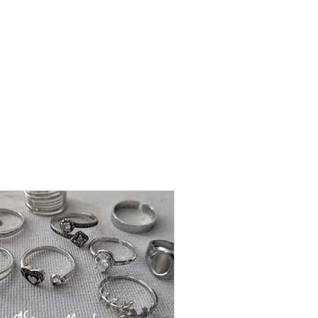
שרשרת
פנינה
-
אודט