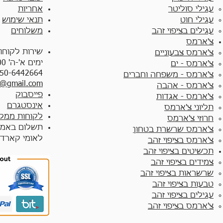
עגילי סוליטר
אחריות
עגילי חוט
תנאי שימוש
עגילים בציפוי זהב
משלוחים
צ'ארמס
שירות לקוחו
צ'ארמס צבעוניים​
ימים א'-ה' 10:00 - 17:00
צ'ארמס - ים
50-6442664
צ'ארמס - משפחה וחברים
y@gmail.com
צ'ארמס - אהבה
פייסבוק
צ'ארמס - אגדות
אינסטגרם
תליוני צ'ארמס
לקוחות ממלי
חרוזי צ'ארמס
תשלום באמצ
צ'ארמס שרשרת בטחון
לאומי קארד
צ'ארמס בציפוי זהב
תכשיטים בציפוי זהב
צמידים בציפוי זהב​
שרשראות בציפוי זהב
טבעות בציפוי זהב
עגילים בציפוי זהב
צ'ארמס בציפוי זהב