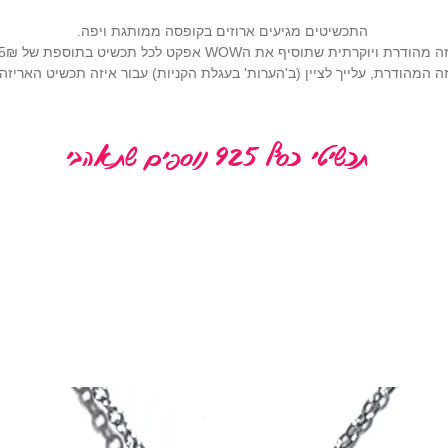
התכשיטים מגיעים ארוזים בקופסה ממותגת ויפה.
רתית שתוסיף את הWOW אפקט לכל תכשיט בתוספת של 25₪ (
 המהודרת, עלייך לציין (ב'הערות' בעגלת הקניות) עבור איזה תכשיט האריז
תכשיטי כסף 925 נוספים שתאהבי