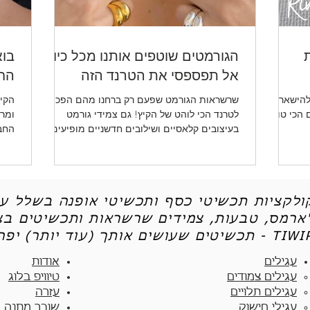
ת
הגורמטים שוטפים אותנו מכל כיוון -
בוא
אל תפספסי את הטרנד הזה
החד
להישאר
שרשראות הגורמט שפעם רק ברחנו מהם הפכו
הקיץ
ו לכן את 5 הטיפים הכי טובים
לטרנד הכי לוהט של הקיץ! גם צמידי גורמט
ומרע
בעיצובים קלאסיים ושילובים חדשניים מופיעים
החב
שוב ושוב.
ותכש
קולקציות תכשיטי כסף ותכשיטי אופנה בשלל עי
'ארמס, טבעות, צמידים שרשראות ותכשיטים בצי
יטים שעושים אותך (עוד יותר) יפה - TIWIP
עגילים
אודות
עגילים צמודים​
טיוויפ בלוג
עגילים תלויים
עזרה
עגילי חישוק
שובר מתנה