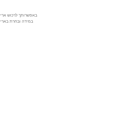
באפשרותך לרכוש אריזה מהודרת ויוק
במידה ובחרת באריזה