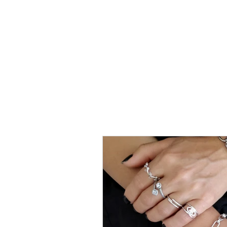
טבעת
כסף
-
לני