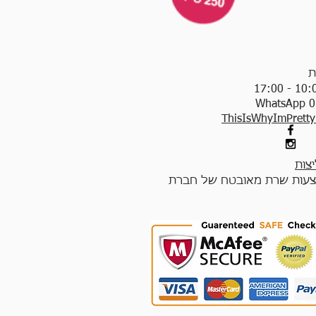
ת
WhatsApp 0
ThisIsWhyImPrett
צות
עות שרת מאובטח של חברת