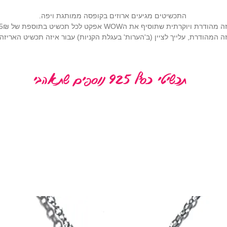
התכשיטים מגיעים ארוזים בקופסה ממותגת ויפה.
רתית שתוסיף את הWOW אפקט לכל תכשיט בתוספת של 25₪ (
 המהודרת, עלייך לציין (ב'הערות' בעגלת הקניות) עבור איזה תכשיט האריז
תכשיטי כסף 925 נוספים שתאהבי