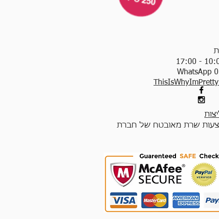
ת
WhatsApp 0
ThisIsWhyImPrett
צות
עות שרת מאובטח של חברת