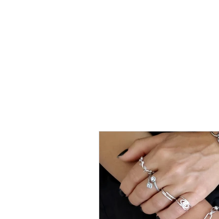
טבעת
כסף
-
לני