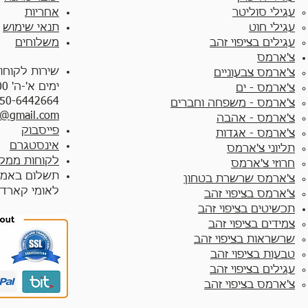
עגילי סוליטר
אחריות
עגילי חוט
תנאי שימוש
עגילים בציפוי זהב
משלוחים
צ'ארמס
שירות לקוחו
צ'ארמס צבעוניים​
ימים א'-ה' 10:00 - 17:00
צ'ארמס - ים
50-6442664
צ'ארמס - משפחה וחברים
y@gmail.com
צ'ארמס - אהבה
פייסבוק
צ'ארמס - אגדות
אינסטגרם
תליוני צ'ארמס
לקוחות ממלי
חרוזי צ'ארמס
תשלום באמצ
צ'ארמס שרשרת בטחון
לאומי קארד
צ'ארמס בציפוי זהב
תכשיטים בציפוי זהב
צמידים בציפוי זהב​
שרשראות בציפוי זהב
טבעות בציפוי זהב
עגילים בציפוי זהב
צ'ארמס בציפוי זהב