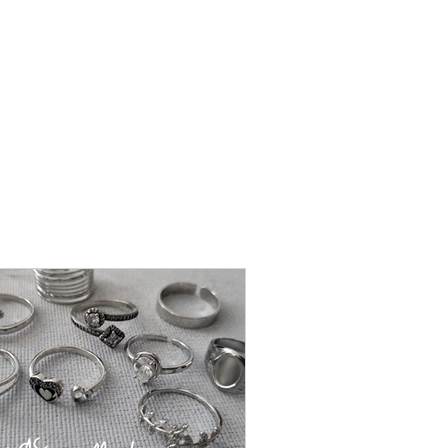
שרשרת
פנינה
-
אודט