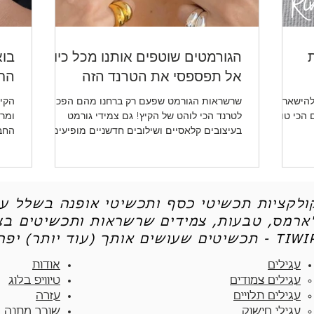
ת
הגורמטים שוטפים אותנו מכל כיוון -
בוא
אל תפספסי את הטרנד הזה
החד
להישאר
שרשראות הגורמט שפעם רק ברחנו מהם הפכו
הקיץ
ו לכן את 5 הטיפים הכי טובים
לטרנד הכי לוהט של הקיץ! גם צמידי גורמט
ומרע
בעיצובים קלאסיים ושילובים חדשניים מופיעים
החב
שוב ושוב.
ותכש
קולקציות תכשיטי כסף ותכשיטי אופנה בשלל עי
'ארמס, טבעות, צמידים שרשראות ותכשיטים בצי
יטים שעושים אותך (עוד יותר) יפה - TIWIP
עגילים
אודות
עגילים צמודים​
טיוויפ בלוג
עגילים תלויים
עזרה
עגילי חישוק
שובר מתנה