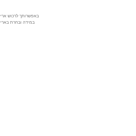
באפשרותך לרכוש אריזה מהודרת ויוק
במידה ובחרת באריזה