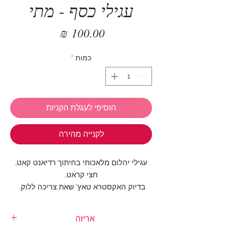
עגילי כסף - מתי
מחיר
כמות
*
הוסיפי לעגלת הקניות
לקנייה מהירה
עגילי יהלום מלאכותי בחיתוך רדיאנט קאט,
חצי קראט,
בדיוק האקסטרא טאץ' שאת צריכה ללוק.
העגילים עשויים סטרלינג כסף 925 ומשובצים
באבן זירקון.
אריזה