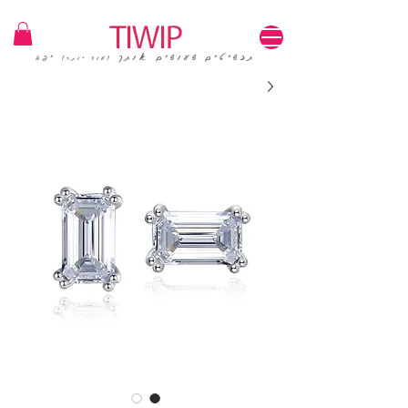
1=100₪ / 3=250₪ | משלוחים חינם | קוד קופון: TIWIP
תכשיטים שעושים אותך
יפה
(עוד יותר)