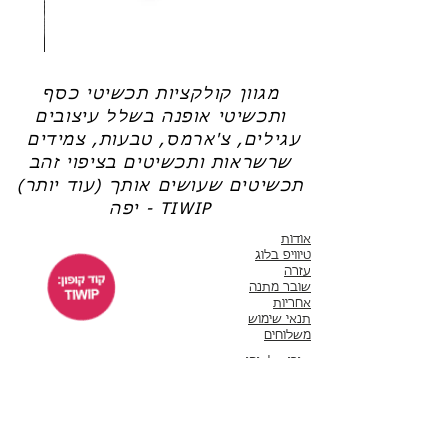
שרשרת
טבעת
פנינה
כסף
-
-
אודט
לני
מגוון קולקציות תכשיטי כסף
ותכשיטי אופנה בשלל עיצובים
עגילים, צ'ארמס, טבעות, צמידים
שרשראות ותכשיטים בציפוי זהב
תכשיטים שעושים אותך (עוד יותר)
יפה - TIWIP
אודות
טיוויפ בלוג
עזרה
שובר מתנה
אחריות
תנאי שימוש
משלוחים
שירות לקוחות
ימים א'-ה' 10:00 - 17:00
WhatsApp 050-6442664
ThisIsWhyImPretty@gmail.com
פייסבוק
אינסטגרם