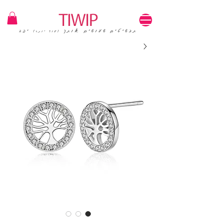
1=100₪ / 3=250₪ | משלוחים חינם | קוד קופון: TIWIP
תכשיטים שעושים אותך
יפה
(עוד יותר)