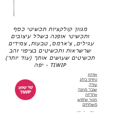
שרשרת
טבעת
פנינה
כסף
-
-
אודט
לני
מגוון קולקציות תכשיטי כסף
ותכשיטי אופנה בשלל עיצובים
עגילים, צ'ארמס, טבעות, צמידים
שרשראות ותכשיטים בציפוי זהב
תכשיטים שעושים אותך (עוד יותר)
יפה - TIWIP
אודות
טיוויפ בלוג
עזרה
שובר מתנה
אחריות
תנאי שימוש
משלוחים
שירות לקוחות
ימים א'-ה' 10:00 - 17:00
WhatsApp 050-6442664
ThisIsWhyImPretty@gmail.com
פייסבוק
אינסטגרם