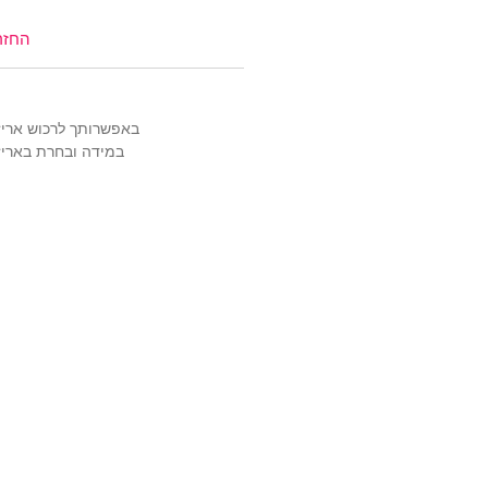
צריכה עזרה?
לחצי כאן
החזר
באפשרותך לרכוש אריזה מהודרת ויוק
במידה ובחרת באריזה