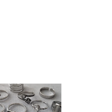
שרשרת
פנינה
-
אודט