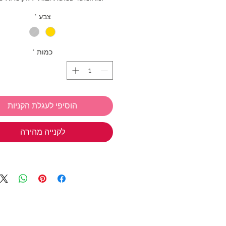
צבע
*
לבחירה בצבע כסף או עם ציפוי זהב
הצבעים העגילים עצמם עשויים סטרל
925.
כמות
*
אורך העגילים: כ-3 ס"מ
הוסיפי לעגלת הקניות
אנחנו ב TIWIP יודעות כמה כיף
מתנות
אז אל תשכחי את המבצע שלנ
לקנייה מהירה
בחרי 3 
חינם!
*ניתן לבחור מכל הקולקציות
טבעות כסף
,
תכשיטי כסף בציפוי זהב
צמידים
,
שרשראות
,
צ'ארמס כסף 925
שמש
,
שרשראות למשקפיים
(אל תשכחי את קוד הקופון: TIWIP)