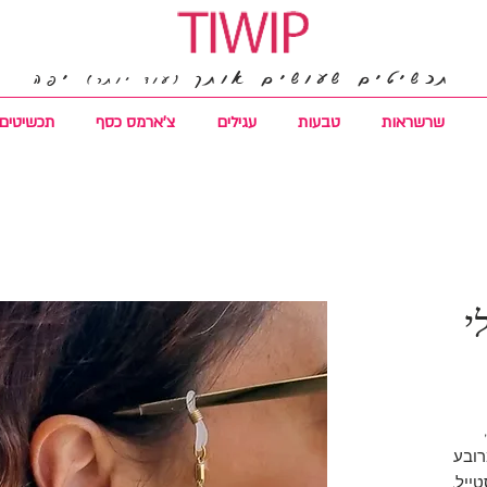
תכשיטים שעושים אותך
יפה
(עוד יותר)
שרשראות
טבעות
עגילים
צ'ארמס כסף
תכשיטים 
י
רובע
ייל.