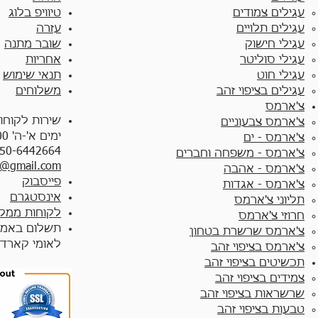
עגילים צמודים​
טיוויפ בלוג
עגילים תלויים
עזרה
עגילי חישוק
שובר מתנה
עגילי סוליטר
אחריות
עגילי חוט
תנאי שימוש
עגילים בציפוי זהב
משלוחים
צ'ארמס
שירות לקוחו
צ'ארמס צבעוניים​
ימים א'-ה' 10:00 - 17:00
צ'ארמס - ים
50-6442664
צ'ארמס - משפחה וחברים
y@gmail.com
צ'ארמס - אהבה
פייסבוק
צ'ארמס - אגדות
אינסטגרם
תליוני צ'ארמס
לקוחות ממלי
חרוזי צ'ארמס
תשלום באמצ
צ'ארמס שרשרת בטחון
לאומי קארד
צ'ארמס בציפוי זהב
תכשיטים בציפוי זהב
צמידים בציפוי זהב​
שרשראות בציפוי זהב
טבעות בציפוי זהב