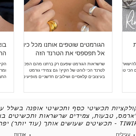
ת
הגורמטים שוטפים אותנו מכל כיוון -
בוא
אל תפספסי את הטרנד הזה
החד
להישאר
שרשראות הגורמט שפעם רק ברחנו מהם הפכו
הקיץ
ו לכן את 5 הטיפים הכי טובים
לטרנד הכי לוהט של הקיץ! גם צמידי גורמט
ומרע
בעיצובים קלאסיים ושילובים חדשניים מופיעים
החב
שוב ושוב.
ותכש
קולקציות תכשיטי כסף ותכשיטי אופנה בשלל עי
'ארמס, טבעות, צמידים שרשראות ותכשיטים בצי
יטים שעושים אותך (עוד יותר) יפה - TIWIP
עגילים
אודות