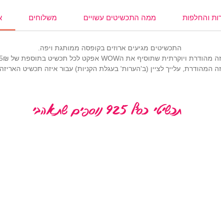
ות והחלפות
ממה התכשיטים עשויים
משלוחים
א
התכשיטים מגיעים ארוזים בקופסה ממותגת ויפה.
רתית שתוסיף את הWOW אפקט לכל תכשיט בתוספת של 25₪ (
 המהודרת, עלייך לציין (ב'הערות' בעגלת הקניות) עבור איזה תכשיט האריז
תכשיטי כסף 925 נוספים שתאהבי