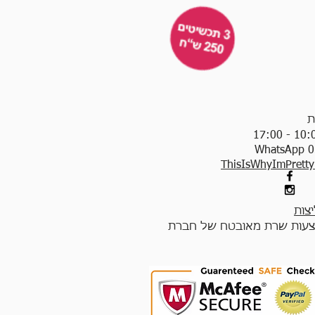
ת
WhatsApp 0
ThisIsWhyImPrett
צות
עות שרת מאובטח של חברת