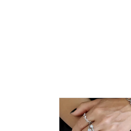
טבעת
כסף
-
לני