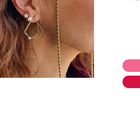
. בשני
ינג כסף
 לתת ולקבל
ו
תכשיטים ושלמי רק 250₪ והמשלוח
,
עגילים
,
,
משקפי