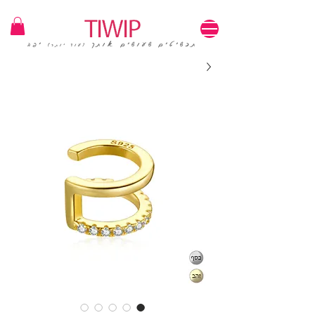
1=100₪ / 3=250₪ | משלוחים חינם | קוד קופון: TIWIP
תכשיטים שעושים אותך
יפה
(עוד יותר)