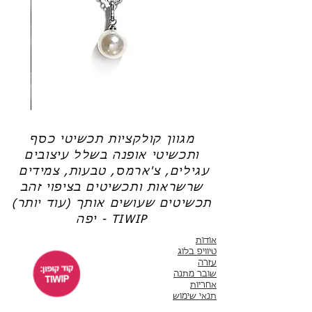
טבעות כסף
,
תכשיטי כסף בציפוי זהב
,
עגילים
,
לשמש אותך שנים רבות.
צמידים
,
שרשראות
,
צ'ארמס כסף 925
,
משקפי
תכשיטי כסף בציפוי זהב עוברים שכבת ציפוי של
שמש
,
שרשראות למשקפיים
זהב 14-18K.
(אל תשכחי את קוד הקופון: TIWIP)
צריכה עזרה?
לחצי כאן
שרשרת
טבעת
פנינה
כסף
-
-
אודט
לני
מגוון קולקציות תכשיטי כסף
ותכשיטי אופנה בשלל עיצובים
עגילים, צ'ארמס, טבעות, צמידים
שרשראות ותכשיטים בציפוי זהב
תכשיטים שעושים אותך (עוד יותר)
יפה - TIWIP
אודות
טיוויפ בלוג
עזרה
שובר מתנה
אחריות
תנאי שימוש
משלוחים