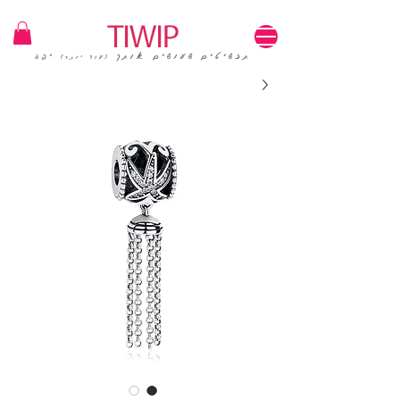
1=100₪ / 3=250₪ | משלוחים חינם | קוד קופון: TIWIP
תכשיטים שעושים אותך
יפה
(עוד יותר)