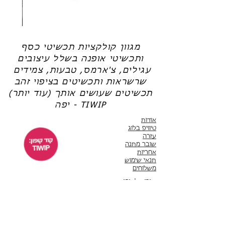
שרשרת
טבעת
פנינה
כסף
-
-
אודט
לני
מגוון קולקציות תכשיטי כסף
ותכשיטי אופנה בשלל עיצובים
עגילים, צ'ארמס, טבעות, צמידים
שרשראות ותכשיטים בציפוי זהב
תכשיטים שעושים אותך (עוד יותר)
יפה - TIWIP
אודות
טיוויפ בלוג
עזרה
שובר מתנה
אחריות
תנאי שימוש
משלוחים
שירות לקוחות
ימים א'-ה' 10:00 - 17:00
WhatsApp 050-6442664
ThisIsWhyImPretty@gmail.com
פייסבוק
אינסטגרם