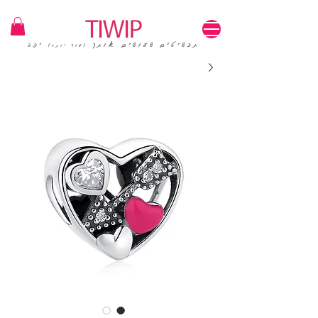
1=100₪ / 3=250₪ | משלוחים חינם | קוד קופון: TIWIP
תכשיטים שעושים אותך
יפה
(עוד יותר)