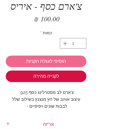
צ'ארם כסף - איריס
מחיר
כמות
*
הוסיפי לעגלת הקניות
לקנייה מהירה
צ'ארם לב מסטרלינג כסף 925,
עיצוב אוהב של חץ מנצנץ בשילוב שלל
לבבות שונים ויפיפיים -
בציפוי אמייל אדום, שיבוץ זרקון וכסף נקי
ומבריק.
אריזה