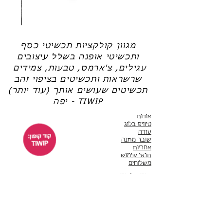
שרשרת
טבעת
פנינה
כסף
-
-
אודט
לני
מגוון קולקציות תכשיטי כסף
ותכשיטי אופנה בשלל עיצובים
עגילים, צ'ארמס, טבעות, צמידים
שרשראות ותכשיטים בציפוי זהב
תכשיטים שעושים אותך (עוד יותר)
יפה - TIWIP
אודות
טיוויפ בלוג
עזרה
שובר מתנה
אחריות
תנאי שימוש
משלוחים
שירות לקוחות
ימים א'-ה' 10:00 - 17:00
WhatsApp 050-6442664
ThisIsWhyImPretty@gmail.com
פייסבוק
אינסטגרם