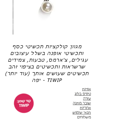
תכשיטי כסף בציפוי זהב עוברים שכבת ציפוי של
זהב 14-18K.
שרשרת
טבעת
פנינה
כסף
-
-
אודט
לני
מגוון קולקציות תכשיטי כסף
ותכשיטי אופנה בשלל עיצובים
עגילים, צ'ארמס, טבעות, צמידים
שרשראות ותכשיטים בציפוי זהב
תכשיטים שעושים אותך (עוד יותר)
יפה - TIWIP
אודות
טיוויפ בלוג
עזרה
שובר מתנה
אחריות
תנאי שימוש
משלוחים
שירות לקוחות
ימים א'-ה' 10:00 - 17:00