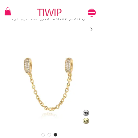
1=100₪ / 3=250₪ | משלוחים חינם | קוד קופון: TIWIP
תכשיטים שעושים אותך
יפה
(עוד יותר)