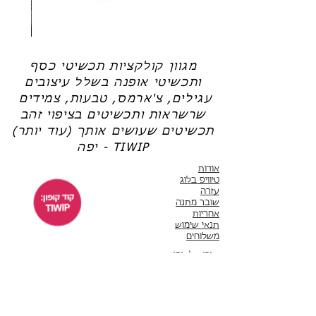
שרשרת
טבעת
פנינה
כסף
-
-
אודט
לני
מגוון קולקציות תכשיטי כסף
ותכשיטי אופנה בשלל עיצובים
עגילים, צ'ארמס, טבעות, צמידים
שרשראות ותכשיטים בציפוי זהב
תכשיטים שעושים אותך (עוד יותר)
יפה - TIWIP
אודות
טיוויפ בלוג
עזרה
שובר מתנה
אחריות
תנאי שימוש
משלוחים
שירות לקוחות
ימים א'-ה' 10:00 - 17:00
WhatsApp 050-6442664
ThisIsWhyImPretty@gmail.com
פייסבוק
אינסטגרם