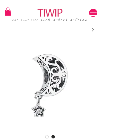
1=100₪ / 3=250₪ | משלוחים חינם | קוד קופון: TIWIP
תכשיטים שעושים אותך
יפה
(עוד יותר)