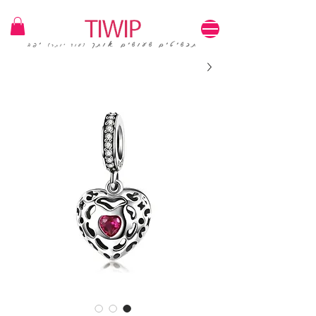
1=100₪ / 3=250₪ | משלוחים חינם | קוד קופון: TIWIP
תכשיטים שעושים אותך
יפה
(עוד יותר)