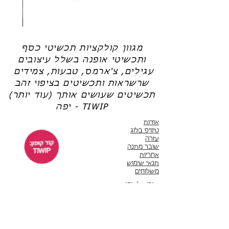
שרשרת
טבעת
פנינה
כסף
-
-
אודט
לני
מגוון קולקציות תכשיטי כסף
ותכשיטי אופנה בשלל עיצובים
עגילים, צ'ארמס, טבעות, צמידים
שרשראות ותכשיטים בציפוי זהב
תכשיטים שעושים אותך (עוד יותר)
יפה - TIWIP
אודות
טיוויפ בלוג
עזרה
שובר מתנה
אחריות
תנאי שימוש
משלוחים
שירות לקוחות
ימים א'-ה' 10:00 - 17:00
WhatsApp 050-6442664
ThisIsWhyImPretty@gmail.com
פייסבוק
אינסטגרם