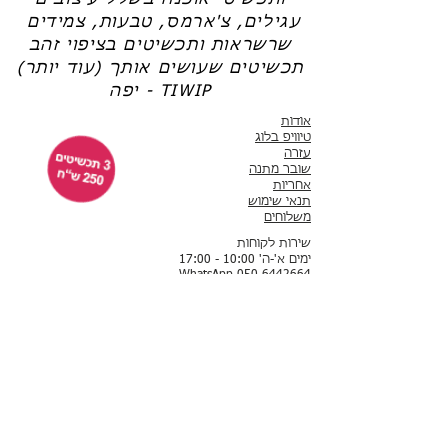
ותכשיטי אופנה בשלל עיצובים
עגילים, צ'ארמס, טבעות, צמידים
שרשראות ותכשיטים בציפוי זהב
תכשיטים שעושים אותך (עוד יותר)
יפה - TIWIP
אודות
טיוויפ בלוג
עזרה
שובר מתנה
אחריות
תנאי שימוש
משלוחים
שירות לקוחות
ימים א'-ה' 10:00 - 17:00
WhatsApp 050-6442664
ThisIsWhyImPretty@gmail.com
פייסבוק
אינסטגרם
לקוחות ממליצות
תשלום באמצעות שרת מאובטח של חברת לאומי קארד