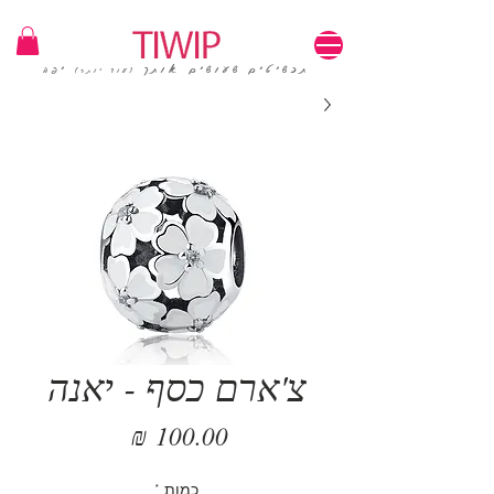
1=100₪ / 3=250₪ | משלוחים חינם | קוד קופון: TIWIP
תכשיטים שעושים אותך
יפה
(עוד יותר)
צ'ארם כסף - יאנה
מחיר
כמות
*