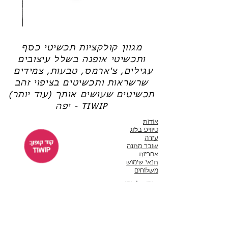
שרשרת
טבעת
פנינה
כסף
-
-
אודט
לני
מגוון קולקציות תכשיטי כסף
ותכשיטי אופנה בשלל עיצובים
עגילים, צ'ארמס, טבעות, צמידים
שרשראות ותכשיטים בציפוי זהב
תכשיטים שעושים אותך (עוד יותר)
יפה - TIWIP
אודות
טיוויפ בלוג
עזרה
שובר מתנה
אחריות
תנאי שימוש
משלוחים
שירות לקוחות
ימים א'-ה' 10:00 - 17:00
WhatsApp 050-6442664
ThisIsWhyImPretty@gmail.com
פייסבוק
אינסטגרם