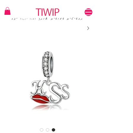
1=100₪ / 3=250₪ | משלוחים חינם | קוד קופון: TIWIP
תכשיטים שעושים אותך
יפה
(עוד יותר)