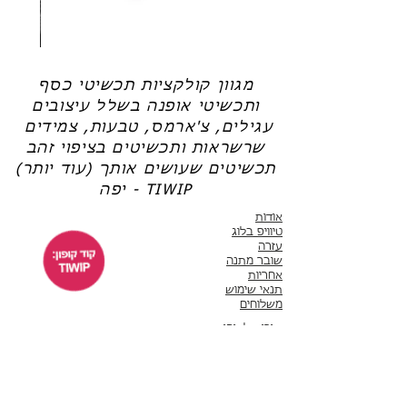
שרשרת
טבעת
פנינה
כסף
-
-
אודט
לני
מגוון קולקציות תכשיטי כסף
ותכשיטי אופנה בשלל עיצובים
עגילים, צ'ארמס, טבעות, צמידים
שרשראות ותכשיטים בציפוי זהב
תכשיטים שעושים אותך (עוד יותר)
יפה - TIWIP
אודות
טיוויפ בלוג
עזרה
שובר מתנה
אחריות
תנאי שימוש
משלוחים
שירות לקוחות
ימים א'-ה' 10:00 - 17:00
WhatsApp 050-6442664
ThisIsWhyImPretty@gmail.com
פייסבוק
אינסטגרם