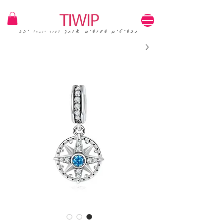
1=100₪ / 3=250₪ | משלוחים חינם | קוד קופון: TIWIP
תכשיטים שעושים אותך
יפה
(עוד יותר)