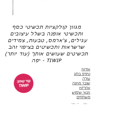
שרשרת
טבעת
פנינה
כסף
-
-
אודט
לני
מגוון קולקציות תכשיטי כסף
ותכשיטי אופנה בשלל עיצובים
עגילים, צ'ארמס, טבעות, צמידים
שרשראות ותכשיטים בציפוי זהב
תכשיטים שעושים אותך (עוד יותר)
יפה - TIWIP
אודות
טיוויפ בלוג
עזרה
שובר מתנה
אחריות
תנאי שימוש
משלוחים
שירות לקוחות
ימים א'-ה' 10:00 - 17:00
WhatsApp 050-6442664
ThisIsWhyImPretty@gmail.com
פייסבוק
אינסטגרם