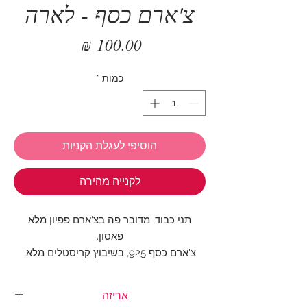
צ'ארם כסף - לארה
מחיר
כמות
*
הוסיפי לעגלת הקניות
לקנייה מהירה
תני כבוד, מדובר פה בצ'ארם פפיון מלא
פאסון.
צ'ארם כסף 925, בשיבוץ קריסטלים מלא,
כולל פס ורוד מנצנץ,
בתוספת לב מוזהב תלוי
אריזה