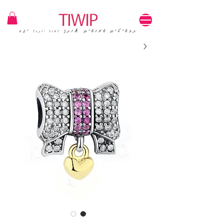
1=100₪ / 3=250₪ | משלוחים חינם | קוד קופון: TIWIP
תכשיטים שעושים אותך
יפה
(עוד יותר)