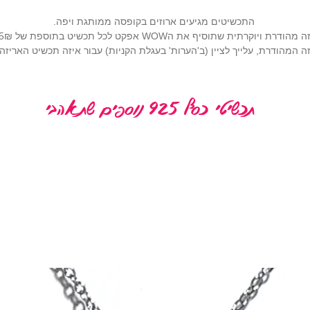
התכשיטים מגיעים ארוזים בקופסה ממותגת ויפה.
רתית שתוסיף את הWOW אפקט לכל תכשיט בתוספת של 25₪ (
 המהודרת, עלייך לציין (ב'הערות' בעגלת הקניות) עבור איזה תכשיט האריז
תכשיטי כסף 925 נוספים שתאהבי