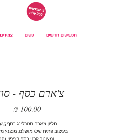
תכשיטים חדשים
סטים
צמידים
צ'ארם כסף - סונ
מחיר
תליון צ'ארם סטרלינג כסף 925,
בעיצוב פתית שלג מושלם, מנצנץ מזי
ומעוטר קרני כסף בציפוי זהב