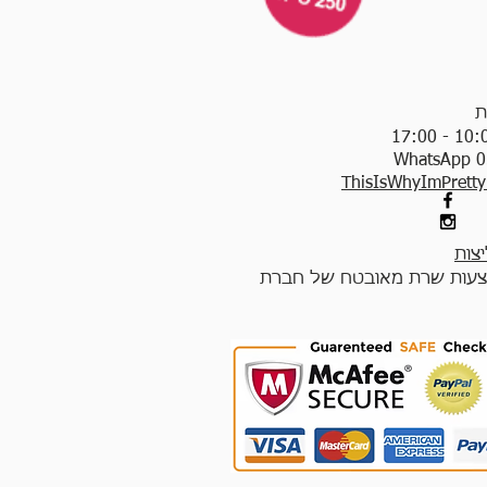
ת
WhatsApp 0
ThisIsWhyImPrett
צות
עות שרת מאובטח של חברת