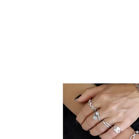
טבעת
כסף
-
לני