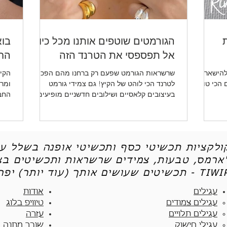
ת
הגורמטים שוטפים אותנו מכל כיוון -
בוא
אל תפספסי את הטרנד הזה
החד
להישאר
שרשראות הגורמט שפעם רק ברחנו מהם הפכו
הקיץ
ו לכן את 5 הטיפים הכי טובים
לטרנד הכי לוהט של הקיץ! גם צמידי גורמט
ומרע
בעיצובים קלאסיים ושילובים חדשניים מופיעים
החב
שוב ושוב.
ותכש
קולקציות תכשיטי כסף ותכשיטי אופנה בשלל עי
'ארמס, טבעות, צמידים שרשראות ותכשיטים בצי
יטים שעושים אותך (עוד יותר) יפה - TIWIP
עגילים
אודות
עגילים צמודים​
טיוויפ בלוג
עגילים תלויים
עזרה
עגילי חישוק
שובר מתנה