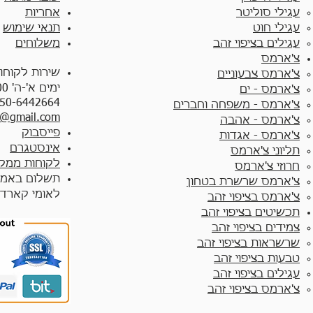
עגילי סוליטר
אחריות
עגילי חוט
תנאי שימוש
עגילים בציפוי זהב
משלוחים
צ'ארמס
שירות לקוחו
צ'ארמס צבעוניים​
ימים א'-ה' 10:00 - 17:00
צ'ארמס - ים
50-6442664
צ'ארמס - משפחה וחברים
y@gmail.com
צ'ארמס - אהבה
פייסבוק
צ'ארמס - אגדות
אינסטגרם
תליוני צ'ארמס
לקוחות ממלי
חרוזי צ'ארמס
תשלום באמצ
צ'ארמס שרשרת בטחון
לאומי קארד
צ'ארמס בציפוי זהב
תכשיטים בציפוי זהב
צמידים בציפוי זהב​
שרשראות בציפוי זהב
טבעות בציפוי זהב
עגילים בציפוי זהב
צ'ארמס בציפוי זהב