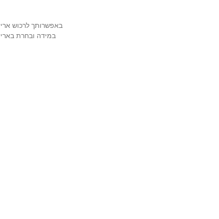
באפשרותך לרכוש אריזה מהודרת ויוק
במידה ובחרת באריזה