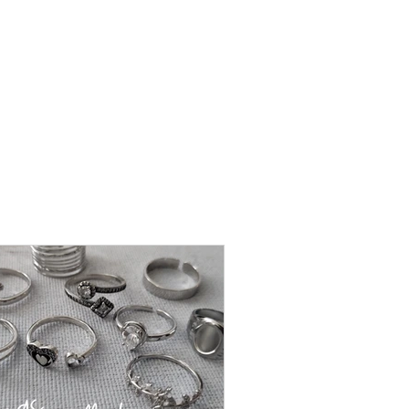
שרשרת
פנינה
-
אודט