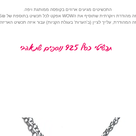
התכשיטים מגיעים ארוזים בקופסה ממותגת ויפה.
רתית שתוסיף את הWOW אפקט לכל תכשיט בתוספת של 25₪ (
 המהודרת, עלייך לציין (ב'הערות' בעגלת הקניות) עבור איזה תכשיט האריז
תכשיטי כסף 925 נוספים שתאהבי