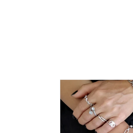
טבעת
כסף
-
לני