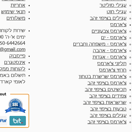
עגילי סוליטר
אחריות
עגילי חוט
תנאי שימוש
עגילים בציפוי זהב
משלוחים
צ'ארמס
שירות לקוחו
צ'ארמס צבעוניים​
ימים א'-ה' 10:00 - 17:00
צ'ארמס - ים
50-6442664
צ'ארמס - משפחה וחברים
y@gmail.com
צ'ארמס - אהבה
פייסבוק
צ'ארמס - אגדות
אינסטגרם
תליוני צ'ארמס
לקוחות ממלי
חרוזי צ'ארמס
תשלום באמצ
צ'ארמס שרשרת בטחון
לאומי קארד
צ'ארמס בציפוי זהב
תכשיטים בציפוי זהב
צמידים בציפוי זהב​
שרשראות בציפוי זהב
טבעות בציפוי זהב
עגילים בציפוי זהב
צ'ארמס בציפוי זהב