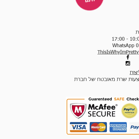
ת
WhatsApp 0
ThisIsWhyImPrett
צות
עות שרת מאובטח של חברת