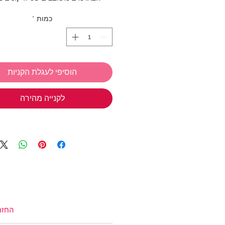
במרכזם, למראה בולט ויוקרתי
כמות
*
עיטור מושלם לצמיד שלך.
אנחנו ב TIWIP יודעות כמה כיף
הוסיפי לעגלת הקניות
מתנות
אז אל תשכחי את המבצע שלנ
לקנייה מהירה
בחרי 3 
חינם!
*ניתן לבחור מכל הקולקציות
טבעות כסף
,
תכשיטי כסף בציפוי זהב
צמידים
,
שרשראות
,
צ'ארמס כסף 925
שמש
,
שרשראות למשקפיים
(אל תשכחי את קוד הקופון: TIWIP)
צריכה עזרה?
לחצי כאן
החזר