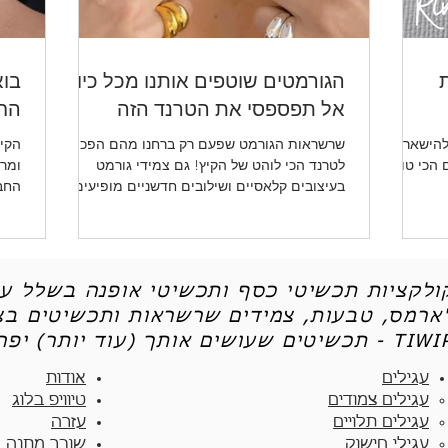
ת
הגורמטים שוטפים אותנו מכל כיוון -
בוא
אל תפספסי את הטרנד הזה
החד
להישאר
שרשראות הגורמט שפעם רק ברחנו מהם הפכו
הקיץ
ו לכן את 5 הטיפים הכי טובים
לטרנד הכי לוהט של הקיץ! גם צמידי גורמט
ומרע
בעיצובים קלאסיים ושילובים חדשניים מופיעים
החב
שוב ושוב.
ותכש
קולקציות תכשיטי כסף ותכשיטי אופנה בשלל עי
'ארמס, טבעות, צמידים שרשראות ותכשיטים בצי
יטים שעושים אותך (עוד יותר) יפה - TIWIP
עגילים
אודות
עגילים צמודים​
טיוויפ בלוג
עגילים תלויים
עזרה
עגילי חישוק
שובר מתנה