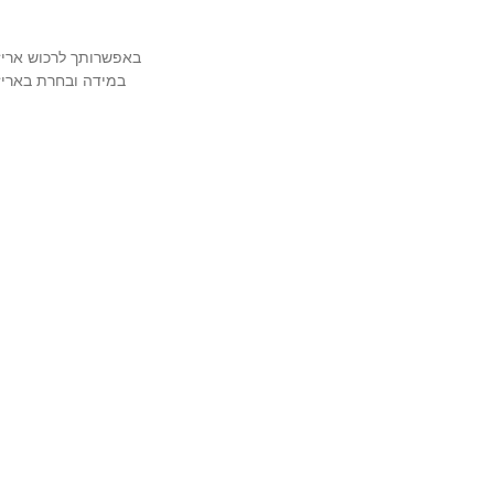
באפשרותך לרכוש אריזה מהודרת ויוק
במידה ובחרת באריזה