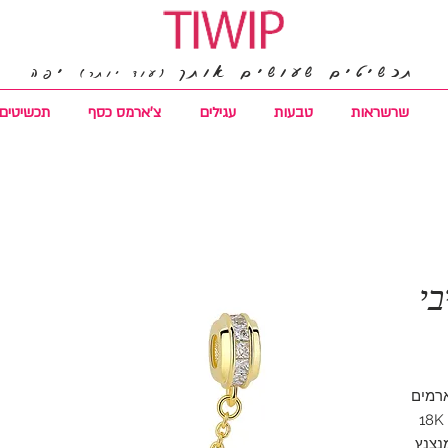
תכשיטים שעושים אותך
יפה
(עוד יותר)
שרשראות
טבעות
עגילים
צ'ארמס כסף
תכשיטים 
בי
ארמים
נצנץ