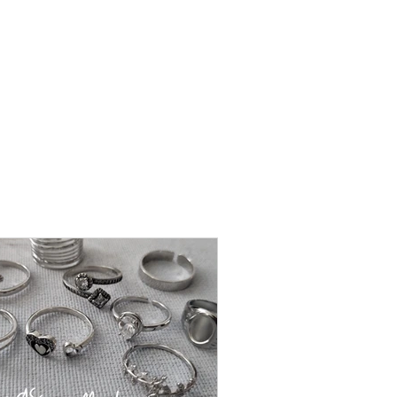
שרשרת
פנינה
-
אודט