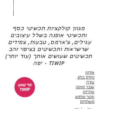
שרשרת
טבעת
פנינה
כסף
-
-
אודט
לני
מגוון קולקציות תכשיטי כסף
ותכשיטי אופנה בשלל עיצובים
עגילים, צ'ארמס, טבעות, צמידים
שרשראות ותכשיטים בציפוי זהב
תכשיטים שעושים אותך (עוד יותר)
יפה - TIWIP
אודות
טיוויפ בלוג
עזרה
שובר מתנה
אחריות
תנאי שימוש
משלוחים
שירות לקוחות
ימים א'-ה' 10:00 - 17:00
WhatsApp 050-6442664
ThisIsWhyImPretty@gmail.com
פייסבוק
אינסטגרם