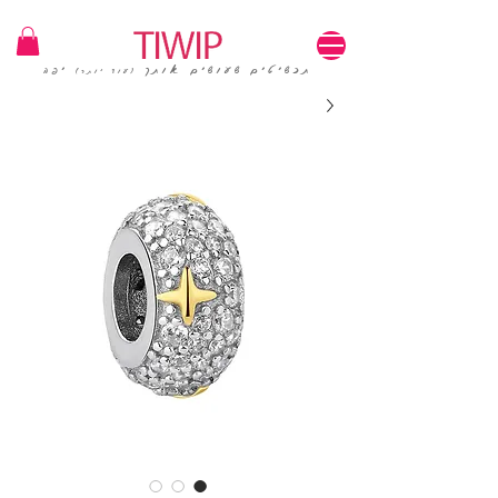
1=100₪ / 3=250₪ | משלוחים חינם | קוד קופון: TIWIP
תכשיטים שעושים אותך
יפה
(עוד יותר)