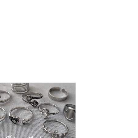
שרשרת
פנינה
-
אודט