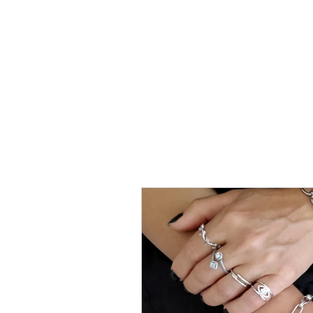
טבעת
כסף
-
לני