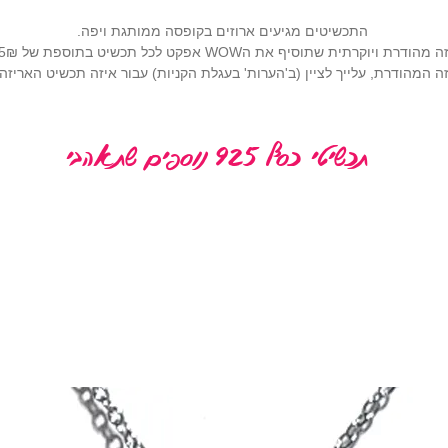
התכשיטים מגיעים ארוזים בקופסה ממותגת ויפה.
רתית שתוסיף את הWOW אפקט לכל תכשיט בתוספת של 25₪ (
 המהודרת, עלייך לציין (ב'הערות' בעגלת הקניות) עבור איזה תכשיט האריז
תכשיטי כסף 925 נוספים שתאהבי