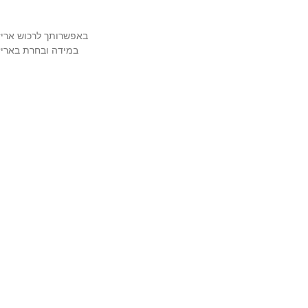
באפשרותך לרכוש אריזה מהודרת ויוק
במידה ובחרת באריזה