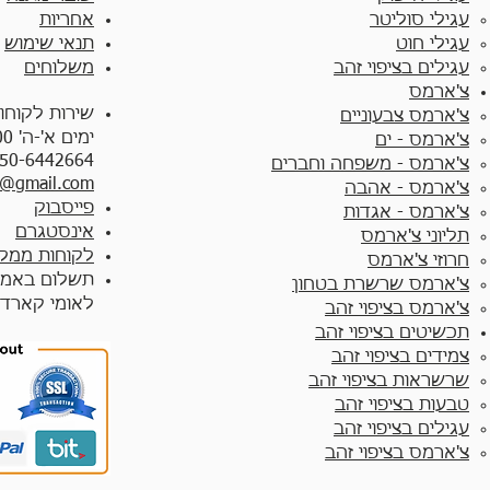
עגילי סוליטר
אחריות
עגילי חוט
תנאי שימוש
עגילים בציפוי זהב
משלוחים
צ'ארמס
שירות לקוחו
צ'ארמס צבעוניים​
ימים א'-ה' 10:00 - 17:00
צ'ארמס - ים
50-6442664
צ'ארמס - משפחה וחברים
y@gmail.com
צ'ארמס - אהבה
פייסבוק
צ'ארמס - אגדות
אינסטגרם
תליוני צ'ארמס
לקוחות ממלי
חרוזי צ'ארמס
תשלום באמצ
צ'ארמס שרשרת בטחון
לאומי קארד
צ'ארמס בציפוי זהב
תכשיטים בציפוי זהב
צמידים בציפוי זהב​
שרשראות בציפוי זהב
טבעות בציפוי זהב
עגילים בציפוי זהב
צ'ארמס בציפוי זהב