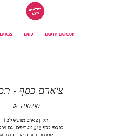
תכשיטים חדשים
סטים
צמידים
צ'ארם כסף - תכ
מחיר
תליון צ'ארם מוושש לם !
כפכפי כסף 925 מטריפים, עם זי
קטנטן בדיוק במקום הנכון 😎