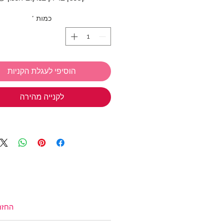
כמות
*
אנחנו ב TIWIP יודעות כמה כיף
מתנות
אז אל תשכחי את המבצע שלנ
בחרי 3 
הוסיפי לעגלת הקניות
חינם!
*ניתן לבחור מכל הקולקציות
לקנייה מהירה
טבעות כסף
,
תכשיטי כסף בציפוי זהב
צמידים
,
שרשראות
,
צ'ארמס כסף 925
שמש
,
שרשראות למשקפיים
(אל תשכחי את קוד הקופון: TIWIP)
צריכה עזרה?
לחצי כאן
החזר