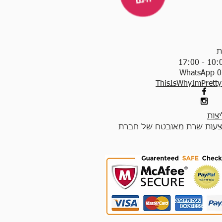
ת
WhatsApp 0
ThisIsWhyImPrett
צות
עות שרת מאובטח של חברת