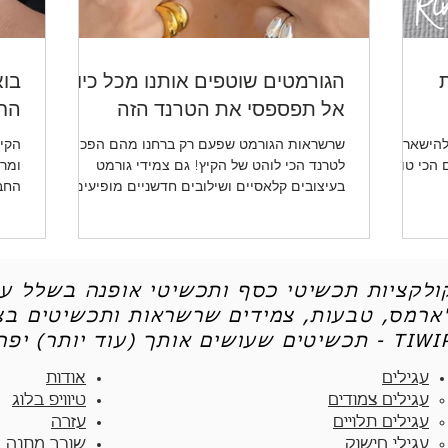
ת
הגורמטים שוטפים אותנו מכל כיוון -
בוא
אל תפספסי את הטרנד הזה
החד
להישאר
שרשראות הגורמט שפעם רק ברחנו מהם הפכו
הקיץ
ו לכן את 5 הטיפים הכי טובים
לטרנד הכי לוהט של הקיץ! גם צמידי גורמט
ומרע
בעיצובים קלאסיים ושילובים חדשניים מופיעים
החב
שוב ושוב.
ותכש
קולקציות תכשיטי כסף ותכשיטי אופנה בשלל עי
'ארמס, טבעות, צמידים שרשראות ותכשיטים בצי
יטים שעושים אותך (עוד יותר) יפה - TIWIP
עגילים
אודות
עגילים צמודים​
טיוויפ בלוג
עגילים תלויים
עזרה
עגילי חישוק
שובר מתנה