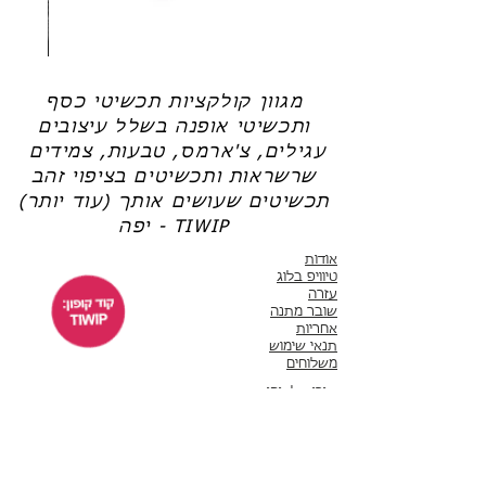
שרשרת
טבעת
פנינה
כסף
-
-
אודט
לני
מגוון קולקציות תכשיטי כסף
ותכשיטי אופנה בשלל עיצובים
עגילים, צ'ארמס, טבעות, צמידים
שרשראות ותכשיטים בציפוי זהב
תכשיטים שעושים אותך (עוד יותר)
יפה - TIWIP
אודות
טיוויפ בלוג
עזרה
שובר מתנה
אחריות
תנאי שימוש
משלוחים
שירות לקוחות
ימים א'-ה' 10:00 - 17:00
WhatsApp 050-6442664
ThisIsWhyImPretty@gmail.com
פייסבוק
אינסטגרם