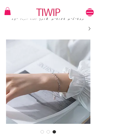
1=100₪ / 3=250₪ | משלוחים חינם | קוד קופון: TIWIP
תכשיטים שעושים אותך
יפה
(עוד יותר)