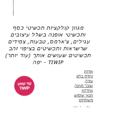
שרשרת
טבעת
פנינה
כסף
-
-
אודט
לני
מגוון קולקציות תכשיטי כסף
ותכשיטי אופנה בשלל עיצובים
עגילים, צ'ארמס, טבעות, צמידים
שרשראות ותכשיטים בציפוי זהב
תכשיטים שעושים אותך (עוד יותר)
יפה - TIWIP
אודות
טיוויפ בלוג
עזרה
שובר מתנה
אחריות
תנאי שימוש
משלוחים
שירות לקוחות
ימים א'-ה' 10:00 - 17:00
WhatsApp 050-6442664
ThisIsWhyImPretty@gmail.com
פייסבוק
אינסטגרם