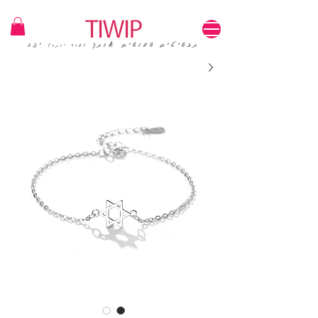
1=100₪ / 3=250₪ | משלוחים חינם | קוד קופון: TIWIP
תכשיטים שעושים אותך
יפה
(עוד יותר)