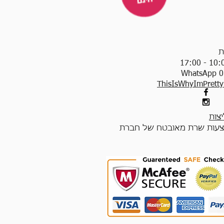
ת
WhatsApp 0
ThisIsWhyImPrett
צות
עות שרת מאובטח של חברת