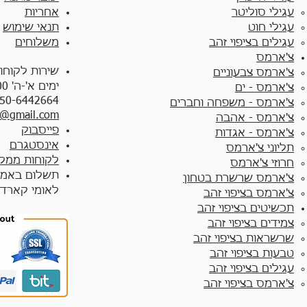
עגילי סוליטר
אחריות
עגילי חוט
תנאי שימוש
עגילים בציפוי זהב
משלוחים
צ'ארמס
שירות לקוחו
צ'ארמס צבעוניים​
ימים א'-ה' 10:00 - 17:00
צ'ארמס - ים
50-6442664
צ'ארמס - משפחה וחברים
y@gmail.com
צ'ארמס - אהבה
פייסבוק
צ'ארמס - אגדות
אינסטגרם
תליוני צ'ארמס
לקוחות ממלי
חרוזי צ'ארמס
תשלום באמצ
צ'ארמס שרשרת בטחון
לאומי קארד
צ'ארמס בציפוי זהב
תכשיטים בציפוי זהב
צמידים בציפוי זהב​
שרשראות בציפוי זהב
טבעות בציפוי זהב
עגילים בציפוי זהב
צ'ארמס בציפוי זהב