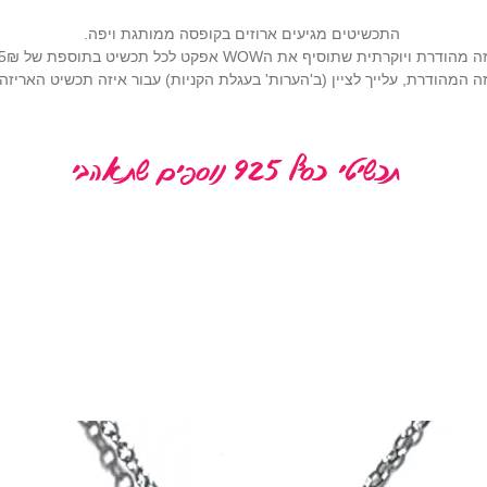
התכשיטים מגיעים ארוזים בקופסה ממותגת ויפה.
רתית שתוסיף את הWOW אפקט לכל תכשיט בתוספת של 25₪ (
 המהודרת, עלייך לציין (ב'הערות' בעגלת הקניות) עבור איזה תכשיט האריז
תכשיטי כסף 925 נוספים שתאהבי