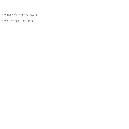
באפשרותך לרכוש אריזה מהודרת ויוק
במידה ובחרת באריזה