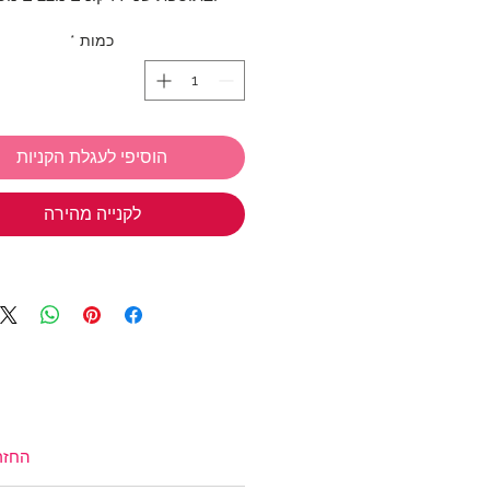
לחיזוק הסטייל עוד יותר, בהמשך 
כמות
*
אורך הצמיד : 16-20 ס"מ
גודל התליון : כ-1 ס"מ
הוסיפי לעגלת הקניות
אנחנו ב TIWIP יודעות כמה כיף
מתנות
לקנייה מהירה
אז אל תשכחי את המבצע שלנ
בחרי 3 
חינם!
*ניתן לבחור מכל הקולקציות
טבעות כסף
,
תכשיטי כסף בציפוי זהב
צמידים
,
שרשראות
,
צ'ארמס כסף 925
שמש
,
שרשראות למשקפיים
(אל תשכחי את קוד הקופון: TIWIP)
צריכה עזרה?
לחצי כאן
החזר