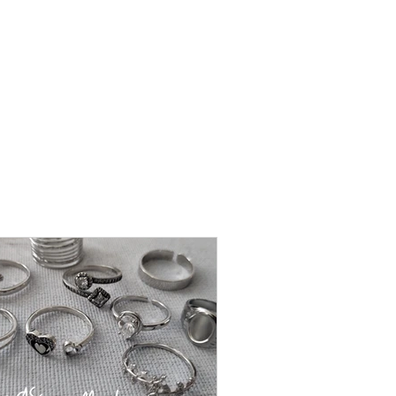
שרשרת
פנינה
-
אודט