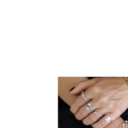
טבעת
כסף
-
לני