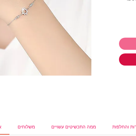
הצמיד
 לתת ולקבל
ו
תכשיטים ושלמי רק 250₪ והמשלוח
,
עגילים
,
,
משקפי
ות והחלפות
ממה התכשיטים עשויים
משלוחים
א