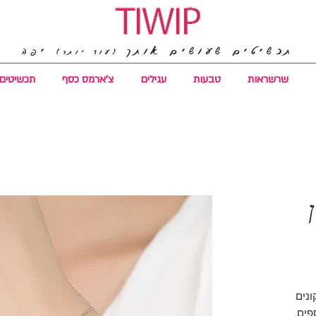
תכשיטים שעושים אותך
יפה
(עוד יותר)
שרשראות
טבעות
עגילים
צ'ארמס כסף
תכשיטים 
ונים
פים,