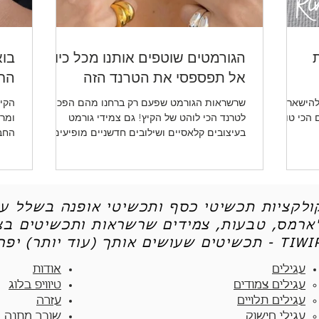
ת
הגורמטים שוטפים אותנו מכל כיוון -
בוא
אל תפספסי את הטרנד הזה
החד
להישאר
שרשראות הגורמט שפעם רק ברחנו מהם הפכו
הקיץ
ו לכן את 5 הטיפים הכי טובים
לטרנד הכי לוהט של הקיץ! גם צמידי גורמט
ומרע
בעיצובים קלאסיים ושילובים חדשניים מופיעים
החב
שוב ושוב.
ותכש
קולקציות תכשיטי כסף ותכשיטי אופנה בשלל עי
'ארמס, טבעות, צמידים שרשראות ותכשיטים בצי
יטים שעושים אותך (עוד יותר) יפה - TIWIP
עגילים
אודות
עגילים צמודים​
טיוויפ בלוג
עגילים תלויים
עזרה
עגילי חישוק
שובר מתנה