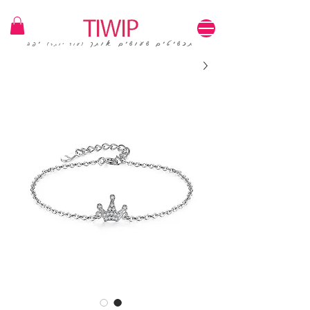
1=100₪ / 3=250₪ | משלוחים חינם | קוד קופון: TIWIP
תכשיטים שעושים אותך
יפה
(עוד יותר)