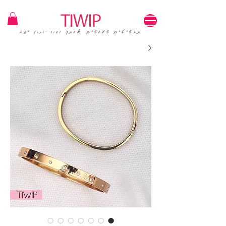
1=100₪ / 3=250₪ | משלוחים חינם | קוד קופון: TIWIP
תכשיטים שעושים אותך
יפה
(עוד יותר)