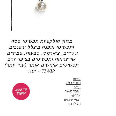
חדשה).
שרשרת
טבעת
פנינה
כסף
-
-
אודט
לני
מגוון קולקציות תכשיטי כסף
ותכשיטי אופנה בשלל עיצובים
עגילים, צ'ארמס, טבעות, צמידים
שרשראות ותכשיטים בציפוי זהב
תכשיטים שעושים אותך (עוד יותר)
יפה - TIWIP
אודות
טיוויפ בלוג
עזרה
שובר מתנה
אחריות
תנאי שימוש
משלוחים
שירות לקוחות
ימים א'-ה' 10:00 - 17:00