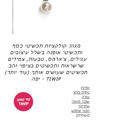
חדשה).
צריכה עזרה?
לחצי כאן
שרשרת
טבעת
פנינה
כסף
-
-
אודט
לני
מגוון קולקציות תכשיטי כסף
ותכשיטי אופנה בשלל עיצובים
עגילים, צ'ארמס, טבעות, צמידים
שרשראות ותכשיטים בציפוי זהב
תכשיטים שעושים אותך (עוד יותר)
יפה - TIWIP
אודות
טיוויפ בלוג
עזרה
שובר מתנה
אחריות
תנאי שימוש
משלוחים
שירות לקוחות
ימים א'-ה' 10:00 - 17:00