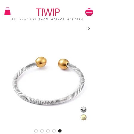
1=100₪ / 3=250₪ | משלוחים חינם | קוד קופון: TIWIP
תכשיטים שעושים אותך
יפה
(עוד יותר)