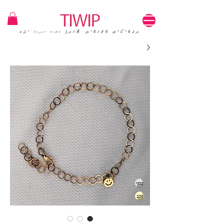
1=100₪ / 3=250₪ | משלוחים חינם | קוד קופון: TIWIP
תכשיטים שעושים אותך
יפה
(עוד יותר)