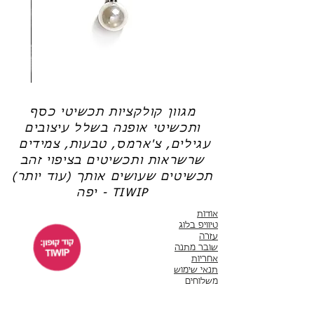
חדשה).
שמש
,
שרשראות למשקפיים
(אל תשכחי את קוד הקופון: TIWIP)
צריכה עזרה?
לחצי כאן
שרשרת
טבעת
פנינה
כסף
-
-
אודט
לני
מגוון קולקציות תכשיטי כסף
ותכשיטי אופנה בשלל עיצובים
עגילים, צ'ארמס, טבעות, צמידים
שרשראות ותכשיטים בציפוי זהב
תכשיטים שעושים אותך (עוד יותר)
יפה - TIWIP
אודות
טיוויפ בלוג
עזרה
שובר מתנה
אחריות
תנאי שימוש
משלוחים
שירות לקוחות
ימים א'-ה' 10:00 - 17:00