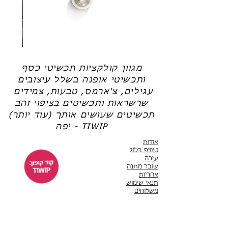
שרשרת
טבעת
פנינה
כסף
-
-
אודט
לני
מגוון קולקציות תכשיטי כסף
ותכשיטי אופנה בשלל עיצובים
עגילים, צ'ארמס, טבעות, צמידים
שרשראות ותכשיטים בציפוי זהב
תכשיטים שעושים אותך (עוד יותר)
יפה - TIWIP
אודות
טיוויפ בלוג
עזרה
שובר מתנה
אחריות
תנאי שימוש
משלוחים
שירות לקוחות
ימים א'-ה' 10:00 - 17:00
WhatsApp 050-6442664