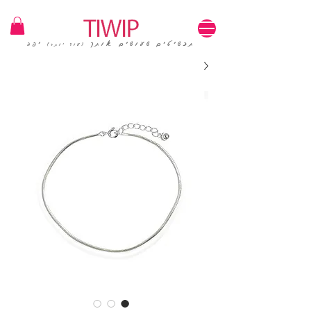
1=100₪ / 3=250₪ | משלוחים חינם | קוד קופון: TIWIP
תכשיטים שעושים אותך
יפה
(עוד יותר)