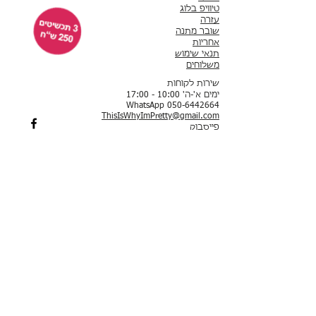
טיוויפ בלוג
עזרה
שובר מתנה
אחריות
תנאי שימוש
משלוחים
שירות לקוחות
ימים א'-ה' 10:00 - 17:00
WhatsApp 050-6442664
ThisIsWhyImPretty@gmail.com
פייסבוק
אינסטגרם
לקוחות ממליצות
תשלום באמצעות שרת מאובטח של חברת לאומי קארד
תכשיטים חדשים
עגילים
סטים
עגילים צמודים​
צמידים
עגילים תלויים
צמידי יד​
עגילי חישוק
צמידי טניס
עגילי סוליטר