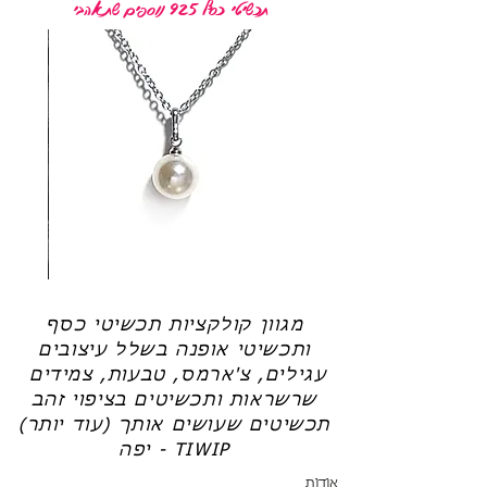
תכשיטי כסף 925 נוספים שתאהבי
ניתן למימוש מכלל התכשיטים בחנות
לא לשכוח למלא את הפרטים עבור שובר
המתנה בעמוד שוברי המתנה*
שרשרת
טבעת
פנינה
כסף
-
-
אודט
לני
מגוון קולקציות תכשיטי כסף
ותכשיטי אופנה בשלל עיצובים
עגילים, צ'ארמס, טבעות, צמידים
שרשראות ותכשיטים בציפוי זהב
תכשיטים שעושים אותך (עוד יותר)
יפה - TIWIP
אודות