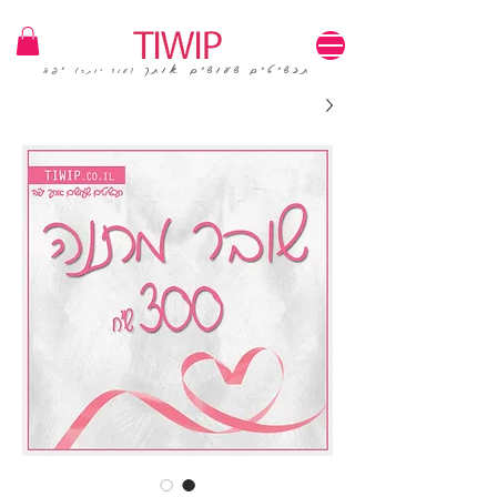
1=100₪ / 3=250₪ | משלוחים חינם | קוד קופון: TIWIP
תכשיטים שעושים אותך
יפה
(עוד יותר)