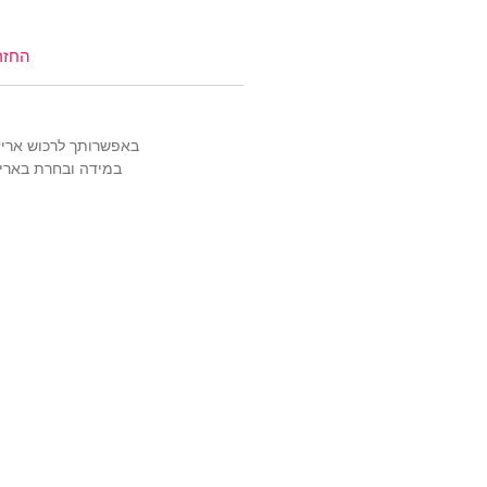
(אל תשכחי את קוד הקופון: TIWIP)
צריכה עזרה?
לחצי כאן
החזר
באפשרותך לרכוש אריזה מהודרת ויוקרת
במידה ובחרת באריז