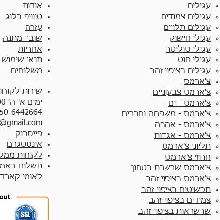
עגילים
אודות
עגילים צמודים​
טיוויפ בלוג
עגילים תלויים
עזרה
עגילי חישוק
שובר מתנה
עגילי סוליטר
אחריות
עגילי חוט
תנאי שימוש
עגילים בציפוי זהב
משלוחים
צ'ארמס
שירות לקוחו
צ'ארמס צבעוניים​
ימים א'-ה' 10:00 - 17:00
צ'ארמס - ים
50-6442664
צ'ארמס - משפחה וחברים
y@gmail.com
צ'ארמס - אהבה
פייסבוק
צ'ארמס - אגדות
אינסטגרם
תליוני צ'ארמס
לקוחות ממלי
חרוזי צ'ארמס
תשלום באמצ
צ'ארמס שרשרת בטחון
לאומי קארד
צ'ארמס בציפוי זהב
תכשיטים בציפוי זהב
צמידים בציפוי זהב​
שרשראות בציפוי זהב