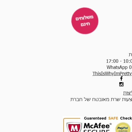
ת
WhatsApp 0
ThisIsWhyImPrett
צות
עות שרת מאובטח של חברת