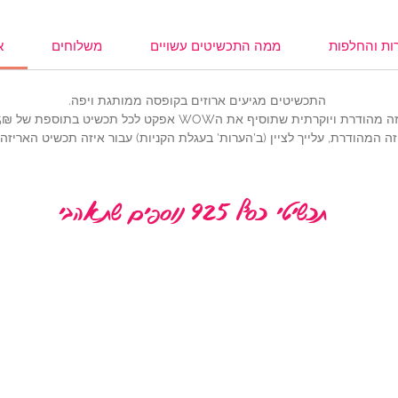
ות והחלפות
ממה התכשיטים עשויים
משלוחים
א
התכשיטים מגיעים ארוזים בקופסה ממותגת ויפה.
ית שתוסיף את הWOW אפקט לכל תכשיט בתוספת של 25₪ (להוספה,
ה המהודרת, עלייך לציין (ב'הערות' בעגלת הקניות) עבור איזה תכשיט האריז
תכשיטי כסף 925 נוספים שתאהבי