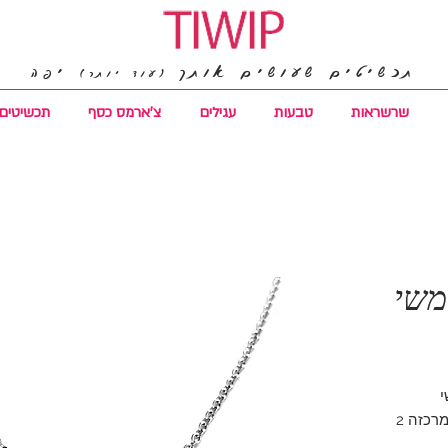
תכשיטים שעושים אותך
יפה
(עוד יותר)
שרשראות
טבעות
עגילים
צ'ארמס כסף
תכשיטים 
משי
י
שרשרת גורמט עדינה בסגנון רולו ובמרכזה 2