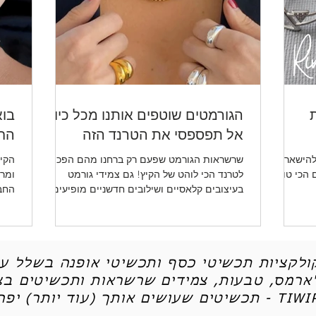
ת
הגורמטים שוטפים אותנו מכל כיוון -
בוא
אל תפספסי את הטרנד הזה
החד
להישאר
שרשראות הגורמט שפעם רק ברחנו מהם הפכו
הקיץ
ו לכן את 5 הטיפים הכי טובים
לטרנד הכי לוהט של הקיץ! גם צמידי גורמט
ומרע
בעיצובים קלאסיים ושילובים חדשניים מופיעים
החב
שוב ושוב.
ותכש
קולקציות תכשיטי כסף ותכשיטי אופנה בשלל עי
'ארמס, טבעות, צמידים שרשראות ותכשיטים בצי
יטים שעושים אותך (עוד יותר) יפה - TIWIP