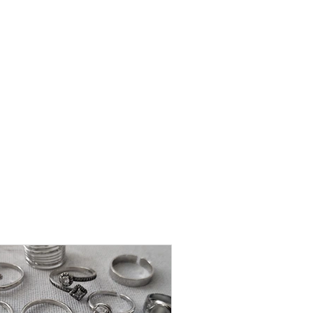
שרשרת
פנינה
-
אודט