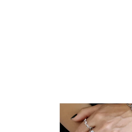
טבעת
כסף
-
לני